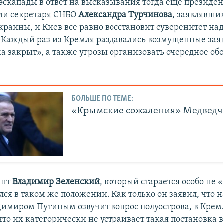
эскапады в ответ на высказывания тогда еще президе
ли секретаря СНБО
Александра Турчинова
, заявлявши
краины, и Киев все равно восстановит суверенитет над
 Каждый раз из Кремля раздавались возмущенные заяв
а закрыт», а также угрозы организовать очередное об
БОЛЬШЕ ПО ТЕМЕ:
«Крымские сожаления» Медведч
ент
Владимир Зеленский
, который старается особо не
лся в таком же положении. Как только он заявил, что 
адимиром Путиным озвучит вопрос полуострова, в Крем
что их категорически не устраивает такая постановка 