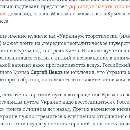
тивно подпевает, предлагает
украинцам начать отнош
та»
, делая вид, словно Москва не захватывала Крым и 
сса.
чив именно нужную им «Украину», теоретически (им
) может пойти на очередное геополитическое шулерств
ченный Крым под контроль Киева. В таком случае она 
снования для снятия санкций и возвращения в цивил
Такой вариант даже проговаривается вслух. Российский
нного Крыма
Сергей Цеков
не исключил, что Украина 
риторию обратно, но только если откажется от независ
е, есть очень короткий путь к возвращению Крыма в со
реальным путем: Украине надо воссоединиться с Росси
сь триста с лишним лет назад. Других вариантов ника
Украине нужно стремиться к улучшению отношений с 
олько в этом случае у нее есть хороший шанс стать ци