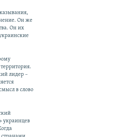
сказывания,
нение. Он же
тва. Он их
 украинские
рому
 территория.
кий лидер –
ляется
смысл в слово
ский
» украинцев
Когда
я странами