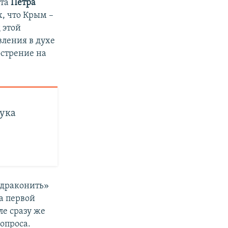
нта
Петра
х, что Крым –
 этой
ления в духе
острение на
ука
 «драконить»
на первой
ле сразу же
вопроса.