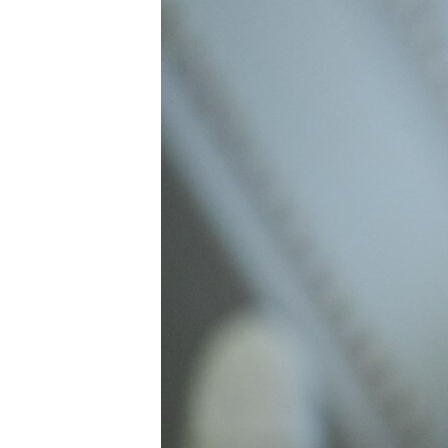
ПОБЕДИТЕЛЕЙ НЕ СУДЯТ?
КРЫМ.НЕПОКОРЕННЫЙ
ELIFBE
УКРАИНСКАЯ ПРОБЛЕМА КРЫМА