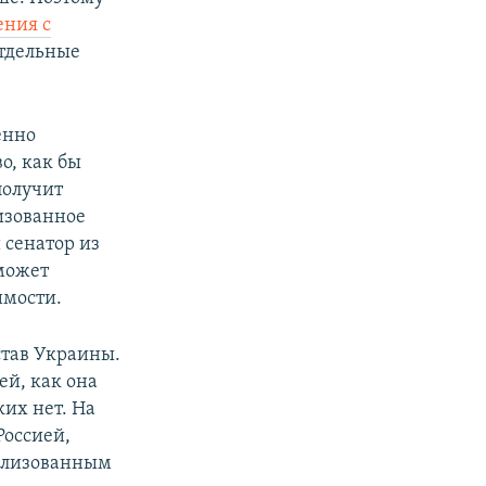
ения с
отдельные
енно
о, как бы
получит
изованное
 сенатор из
может
имости.
став Украины.
ей, как она
ких нет. На
Россией,
вилизованным