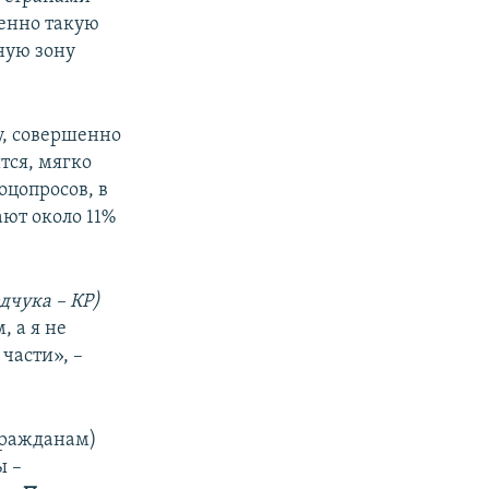
менно такую
ную зону
у, совершенно
тся, мягко
оцопросов, в
ют около 11%
чука – КР)
, а я не
 части», –
гражданам)
ы –