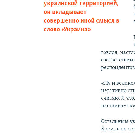
украинской территорией,
он вкладывает
совершенно иной смысл в
слово «Украина»
говоря, наст
соответствии
респондентов
«Ну и велико
негативно отн
считаю. Я что
настаивает к
Остальным ук
Кремль не ос