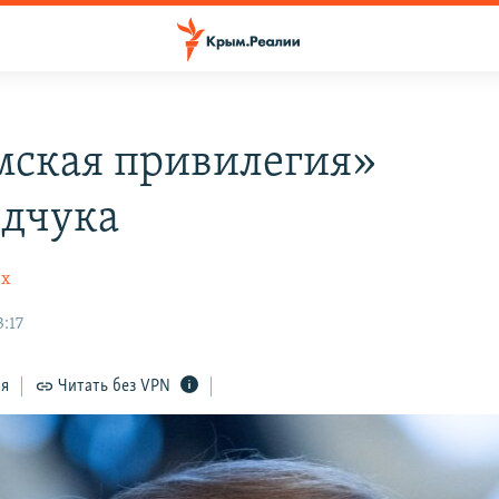
ская привилегия»
дчука
ах
:17
ся
Читать без VPN