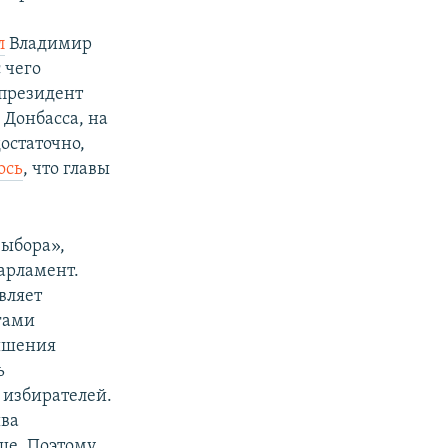
л
Владимир
 чего
 президент
 Донбасса, на
остаточно,
ось
, что главы
выбора»,
арламент.
вляет
гами
ышения
ь
 избирателей.
ыва
ше. Поэтому