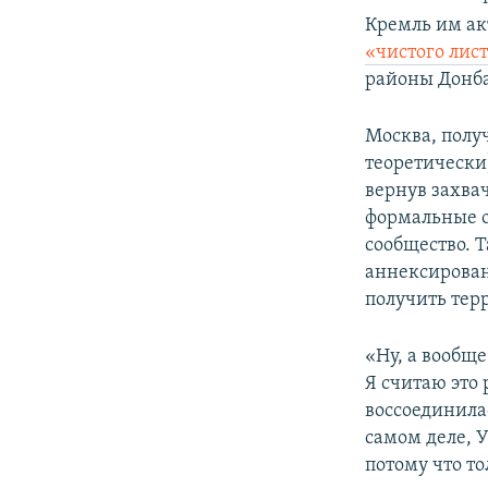
Кремль им ак
«чистого лис
районы Донба
Москва, полу
теоретически
вернув захва
формальные о
сообщество. 
аннексирова
получить тер
«Ну, а вообщ
Я считаю это 
воссоединила
самом деле, 
потому что т