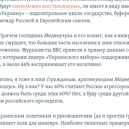
будут
«неизбежно восстановлены»
, он имеет в виду и
«Украину» – подконтрольное квази-государство, буфер
между Россией и Европейским союзом.
Причем господина Медведчука и его коллег, как я виж
не смущает, что большая часть населения к ним относи
ороженно. Журналисты BBC привели в пример данные с
 с которыми лидера «Украинского выбора» поддержива
, а около 46% воспринимают его негативно.
лепно, я тоже к ним
(гражданам, критикующим Медвед
ошусь. Ну а как? У нас 60% считают Россию агрессором
, должен быть среди этих 60%? Нет, я буду среди другой
ум российского президента.
раинским политикам и руководителям (да и простім 
тавляет поля для маневра. Наиболее типичные пример