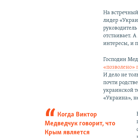
На встречный
лидер «Украи
руководитель 
отстаивает. 
интересы, и п
Господин Мед
«позволено» 
И дело не тол
почти родств
украинской т
«Украина», н
Когда Виктор
Медведчук говорит, что
Крым является