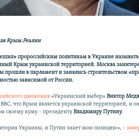
ля Крым.Реалии
ешил» пророссийским политикам в Украине называть
ный Крым украинской территорией. Москва заинтерес
лы прошли в парламент и занялись строительством «п
ностью зависимой от России.
сийского движения
«Украинский выбор»
Виктор Мед
BBC, что Крым является украинской территорией, и о
том своему куму – президенту
Владимиру Путину
.
итория Украины, и Путин знает мою позицию», –
заве