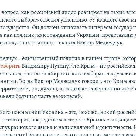
 вопрос, как российский лидер реагирует на такие вы
нского выбора» ответил уклончиво. «У каждого свое м
государства. Он должен отстаивать интересы государс
А я как политик, как гражданин Украины, представляю
оэтому я так считаю», – сказал Виктор Медведчук.
ведчук – единственный политик в нашей стране, кото
говорить
Владимиру Путину, что Крым – не российская
ько в том, что глава «Украинского выбора» и кремлевс
енники. Когда Виктор Медведчук говорит, что Крым яв
ерриторией, он, думаю, вкладывает совершенно иной 
ежели большая часть ее жителей.
В его понимании Украина – это, похоже, некий россий
протекторат, посредством которого Кремль «защищает
от украинского языка и национальной идентичности. 
президент Путин говорит, что отношения между двум