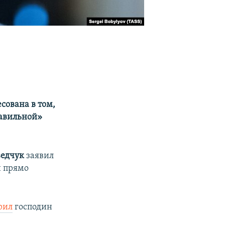
ована в том,
равильной»
ведчук
заявил
н прямо
рил
господин