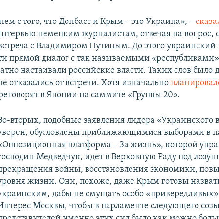
ем с того, что Донбасс и Крым – это Украина», –
сказа
интервью немецким журналистам, отвечая на вопрос, с
 встреча с Владимиром Путиным. До этого украинский
сти прямой диалог с так называемыми «республиками»
атно настаивали российские власти. Таких слов было д
не отказались от встречи. Хотя изначально
планировал
ереговорят в Японии на саммите «Группы 20».
Во-вторых, подобные заявления лидера «Украинского 
уверен, обусловлены приближающимися выборами в п
«Оппозиционная платформа – За жизнь», которой упра
господин Медведчук, идет в Верховную Раду под лозун
прекращения войны, восстановления экономики, пов
уровня жизни. Они, похоже, даже Крым готовы назват
украинским, дабы не смущать особо «привередливых»
Интерес Москвы, чтобы в парламенте следующего соз
представителей именно этих сил было как можно боль