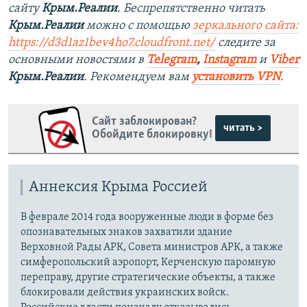
сайту
Крым.Реалии
. Беспрепятственно читать
Крым.Реалии
можно с помощью
зеркального сайта:
https://d3d1az1bev4ho7.cloudfront.net/
следите за
основными новостями в
Telegram
,
Instagram
и
Viber
Крым.Реалии
. Рекомендуем вам
установить VPN
.
Сайт заблокирован?
читать >
Обойдите блокировку!
Аннексия Крыма Россией
В феврале 2014 года вооруженные люди в форме без
опознавательных знаков захватили здание
Верховной Рады АРК, Совета министров АРК, а также
симферопольский аэропорт, Керченскую паромную
переправу, другие стратегические объекты, а также
блокировали действия украинских войск.