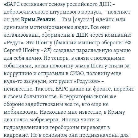
«
БАРС составляет основу российского ДШК –
добровольческого штурмового корпуса, – поясняет
он для
Крым.Реалии
. – Там [служат] идейно или
деньгами мотивированные люди. Все они
легализованы, оформлены в ДШК через компанию
«Редут». Это Шойгу (бывший министр обороны РФ
Сергей Шойгу –
КР
) создавал параллельную армию
для себя лично. Но теперь, в связи с последними
событиями, когда половину замов Шойгу сняли за
коррупцию и отправили в СИЗО, половину еще
куда-то засунули, кто рулит «Редутом» –
неизвестно. Так вот, БАРС давно на фронте, перебит
в своем большинстве. В территориальной же
обороне задействованы все те, кто еще не
мобилизован. Насколько мне известно, в Крыму
два полка мобрезерва. Иногда части и
подразделения из теробороны переводят в
кадровые. Но в основном они предназначены для