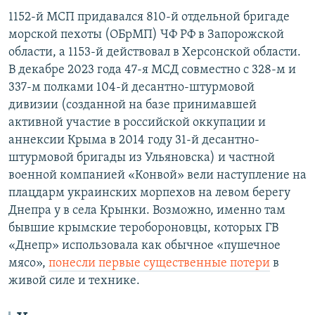
1152-й МСП придавался 810-й отдельной бригаде
морской пехоты (ОБрМП) ЧФ РФ в Запорожской
области, а 1153-й действовал в Херсонской области.
В декабре 2023 года 47-я МСД совместно с 328-м и
337-м полками 104-й десантно-штурмовой
дивизии (созданной на базе принимавшей
активной участие в российской оккупации и
аннексии Крыма в 2014 году 31-й десантно-
штурмовой бригады из Ульяновска) и частной
военной компанией «Конвой» вели наступление на
плацдарм украинских морпехов на левом берегу
Днепра у в села Крынки. Возможно, именно там
бывшие крымские теробороновцы, которых ГВ
«Днепр» использовала как обычное «пушечное
мясо»,
понесли первые существенные потери
в
живой силе и технике.