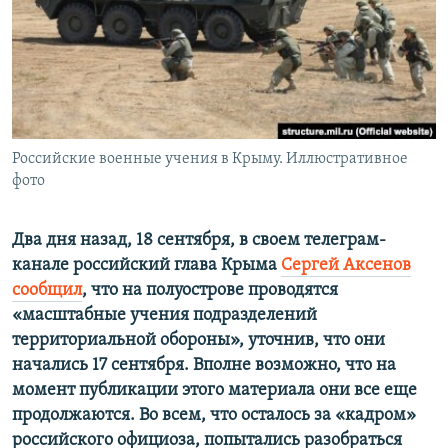
ПРИСОЕДИНЯЙТЕСЬ!
ПОБЕДИТЕЛЕЙ НЕ СУДЯТ?
КРЫМ.НЕПОКОРЕННЫЙ
ELIFBE
УКРАИНСКАЯ ПРОБЛЕМА КРЫМА
Все сайты RFE/RL
Российские военные учения в Крыму. Иллюстративное
фото
Два дня назад, 18 сентября, в своем телеграм-
канале российский глава Крыма
Сергей Аксенов
сообщил
, что на полуострове проводятся
«масштабные учения подразделений
территориальной обороны», уточнив, что они
начались 17 сентября. Вполне возможно, что на
момент публикации этого материала они все еще
продолжаются. Во всем, что осталось за «кадром»
российского официоза, попытались разобраться