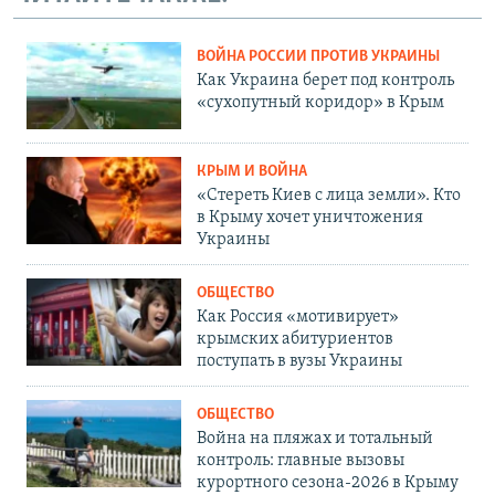
ВОЙНА РОССИИ ПРОТИВ УКРАИНЫ
Как Украина берет под контроль
«сухопутный коридор» в Крым
КРЫМ И ВОЙНА
«Стереть Киев с лица земли». Кто
в Крыму хочет уничтожения
Украины
ОБЩЕСТВО
Как Россия «мотивирует»
крымских абитуриентов
поступать в вузы Украины
ОБЩЕСТВО
Война на пляжах и тотальный
контроль: главные вызовы
курортного сезона-2026 в Крыму