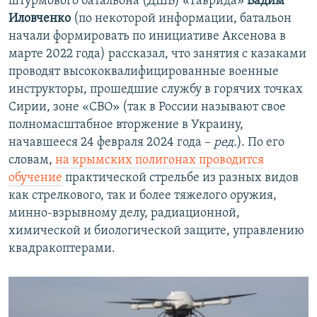
штурмового батальона (ДШБ) «Таврида»
Вадим
Иловченко
(по некоторой информации, батальон
начали формировать по инициативе Аксенова в
марте 2022 года) рассказал, что занятия с казаками
проводят высококвалифицированные военные
инструкторы, прошедшие службу в горячих точках
Сирии, зоне «СВО» (так в России называют свое
полномасштабное вторжение в Украину,
начавшееся 24 февраля 2024 года –
ред.
). По его
словам,
на крымских полигонах проводится
обучение
практической стрельбе из разных видов
как стрелкового, так и более тяжелого оружия,
минно-взрывному делу, радиационной,
химической и биологической защите, управлению
квадракоптерами.