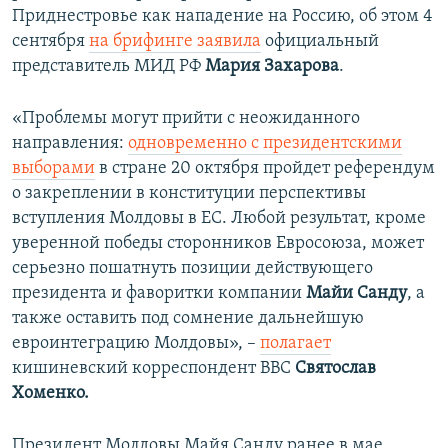
Приднестровье как нападение на Россию, об этом 4
сентября
на брифинге заявила
официальный
представитель МИД РФ
Мария Захарова
.
«Проблемы могут прийти с неожиданного
направления:
одновременно с президентскими
выборами
в стране 20 октября пройдет референдум
о закреплении в конституции перспективы
вступления Молдовы в ЕС. Любой результат, кроме
уверенной победы сторонников Евросоюза, может
серьезно пошатнуть позиции действующего
президента и фаворитки компании
Майи Санду
, а
также оставить под сомнение дальнейшую
евроинтеграцию Молдовы», –
полагает
кишиневский корреспондент BBC
Святослав
Хоменко.
Президент Молдовы Майя Санду ранее в мае