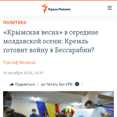
Доступность
ссылки
Вернуться
ПОЛИТИКА
к
НОВОСТИ
«Крымская весна» в середине
основному
СПЕЦПРОЕКТЫ
содержанию
молдавской осени: Кремль
ВОДА
Вернутся
ГРУЗ 200
готовит войну в Бессарабии?
к
ИСТОРИЯ
КАРТА ВОЕННЫХ ОБЪЕКТОВ КРЫМА
главной
Рудольф Медведь
ЕЩЕ
11 ЛЕТ ОККУПАЦИИ КРЫМА. 11 ИСТОРИЙ СОПРОТИВЛЕНИЯ
навигации
Вернутся
18 октября 2024, 14:30
РАДІО СВОБОДА
ИНТЕРАКТИВ
к
КАК ОБОЙТИ БЛОКИРОВКУ
ИНФОГРАФИКА
Поделиться
Читать без VPN
поиску
ТЕЛЕПРОЕКТ КРЫМ.РЕАЛИИ
Українською
СОВЕТЫ ПРАВОЗАЩИТНИКОВ
Qırımtatar
ПРОПАВШИЕ БЕЗ ВЕСТИ