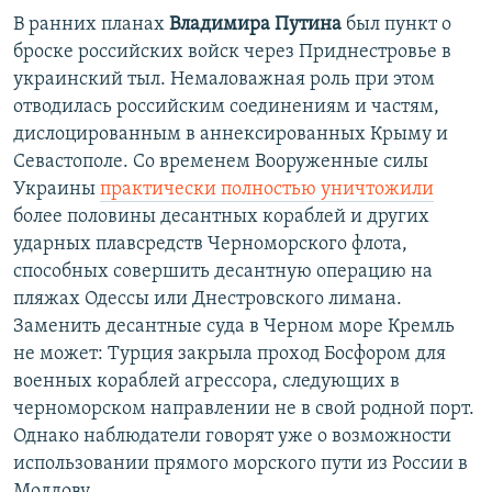
В ранних планах
Владимира Путина
был пункт о
броске российских войск через Приднестровье в
украинский тыл. Немаловажная роль при этом
отводилась российским соединениям и частям,
дислоцированным в аннексированных Крыму и
Севастополе. Со временем Вооруженные силы
Украины
практически полностью уничтожили
более половины десантных кораблей и других
ударных плавсредств Черноморского флота,
способных совершить десантную операцию на
пляжах Одессы или Днестровского лимана.
Заменить десантные суда в Черном море Кремль
не может: Турция закрыла проход Босфором для
военных кораблей агрессора, следующих в
черноморском направлении не в свой родной порт.
Однако наблюдатели говорят уже о возможности
использовании прямого морского пути из России в
Молдову...