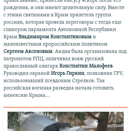
православные, принесли Иисусу вскоре после его
рождения, и они имеют целительную силу. Вместе
с этими святынями в Крым прилетела группа
россиян, которая провела переговоры с тогда еще
спикером парламента Автономной Республики
Крым
Владимиром Константиновым
и
малоизвестным пророссийским политиком
Сергеем Аксеновым
. Акция была организована под
патронатом РПЦ, оплачивал вояж русский
православный олигарх
Константин Малофеев
.
Руководил охраной
Игорь Гиркин
, полковник ГРУ,
использовавший псевдоним Стрелков. Так
российская военная разведка начала готовить
аннексию Крыма...