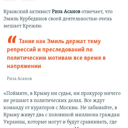
е
е
д
д
Крымский активист
Риза Асанов
отмечает, что
ы
у
Эмиль Курбединов своей деятельностью очень
д
ю
мешает Кремлю.
у
щ
щ
и
Такие как Эмиль держат тему
и
й
репрессий и преследований по
й
с
политическим мотивам все время в
с
л
напряжении
л
а
а
й
Риза Асанов
й
д
д
«Поймите, в Крыму ни судья, ни прокурор ничего
не решают в политических делах. Все ждут
команду от кураторов с Москвы. Не забывайте, в
Крыму живут два с половиной миллиона граждан
Украины, которые могут и будут сравнивать, где