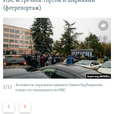
ИВС встречали тортом и шариками
(фотрепортаж)
Активисты окружили адвоката Эмиля Курбединова,
1/12
только что вышедшего из ИВС
П
С
р
л