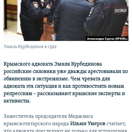
ПРИСОЕДИНЯЙТЕСЬ!
ПОБЕДИТЕЛЕЙ НЕ СУДЯТ?
КРЫМ.НЕПОКОРЕННЫЙ
ELIFBE
УКРАИНСКАЯ ПРОБЛЕМА КРЫМА
Все сайты RFE/RL
Эмиль Курбединов в суде
Крымского адвоката Эмиля Курбединова
российские силовики уже дважды арестовывали по
обвинению в экстремизме. Чем чревата для
адвоката эта ситуация и как противостоять новым
репрессиям – рассказывают крымские эксперты и
активисты.
Заместитель председателя Меджлиса
крымскотатарского народа
Ильми Умеров
считает,
что адвоката преследуют не только для устрашения