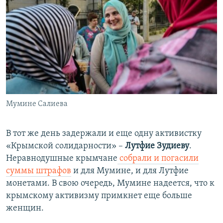
Мумине Салиева
В тот же день задержали и еще одну активистку
«Крымской солидарности» –
Лутфие Зудиеву
.
Неравнодушные крымчане
собрали и погасили
суммы штрафов
и для Мумине, и для Лутфие
монетами. В свою очередь, Мумине надеется, что к
крымскому активизму примкнет еще больше
женщин.