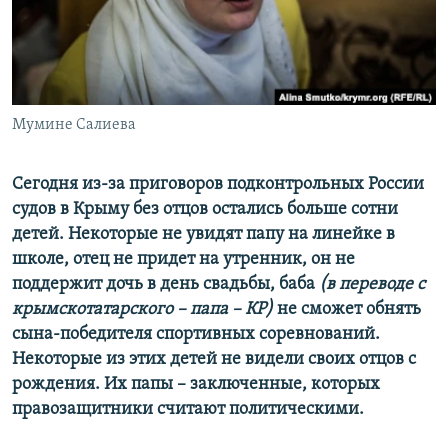
ПРИСОЕДИНЯЙТЕСЬ!
ПОБЕДИТЕЛЕЙ НЕ СУДЯТ?
КРЫМ.НЕПОКОРЕННЫЙ
ELIFBE
Мумине Салиева
УКРАИНСКАЯ ПРОБЛЕМА КРЫМА
Все сайты RFE/RL
Сегодня из-за приговоров подконтрольных России
судов в Крыму без отцов остались больше сотни
детей. Некоторые не увидят папу на линейке в
школе, отец не придет на утренник, он не
поддержит дочь в день свадьбы, баба
(в переводе с
крымскотатарского – папа – КР)
не сможет обнять
сына-победителя спортивных соревнований.
Некоторые из этих детей не видели своих отцов с
рождения. Их папы – заключенные, которых
правозащитники считают политическими.