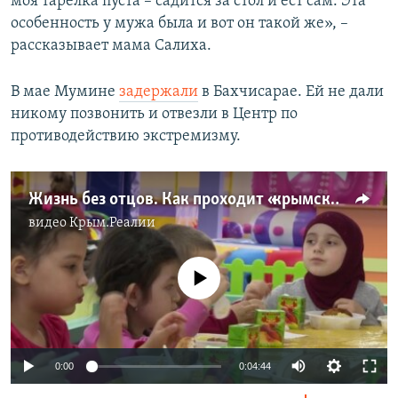
моя тарелка пуста – садится за стол и ест сам. Эта
особенность у мужа была и вот он такой же», –
рассказывает мама Салиха.
В мае Мумине
задержали
в Бахчисарае. Ей не дали
никому позвонить и отвезли в Центр по
противодействию экстремизму.
Жизнь без отцов. Как проходит «крымское детство»? (видео)
видео
Крым.Реалии
No media source currently available
0:00
0:04:44