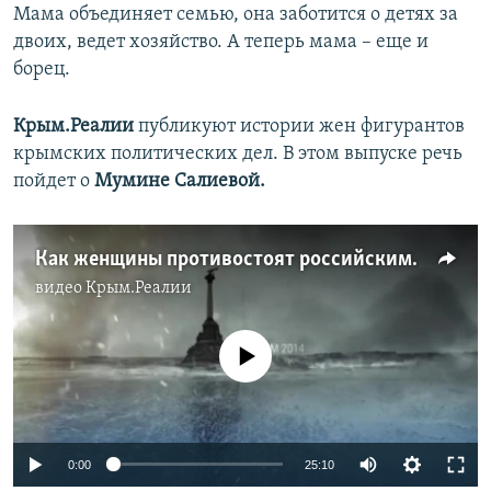
Мама объединяет семью, она заботится о детях за
двоих, ведет хозяйство. А теперь мама – еще и
борец.
Крым.Реалии
публикуют истории жен фигурантов
крымских политических дел. В этом выпуске речь
пойдет о
Мумине Салиевой.
Как женщины противостоят российским репрессиям | Крым.Реалии ТВ (видео)
видео
Крым.Реалии
No media source currently available
0:00
25:10