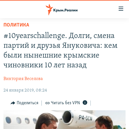
Доступность
ссылки
Вернуться
ПОЛИТИКА
к
НОВОСТИ
#10yearschallenge. Долги, смена
основному
СПЕЦПРОЕКТЫ
содержанию
партий и друзья Януковича: кем
ВОДА
Вернутся
ГРУЗ 200
были нынешние крымские
к
ИСТОРИЯ
КАРТА ВОЕННЫХ ОБЪЕКТОВ КРЫМА
чиновники 10 лет назад
главной
ЕЩЕ
11 ЛЕТ ОККУПАЦИИ КРЫМА. 11 ИСТОРИЙ СОПРОТИВЛЕНИЯ
навигации
Виктория Веселова
Вернутся
РАДІО СВОБОДА
ИНТЕРАКТИВ
к
24 января 2019, 08:24
КАК ОБОЙТИ БЛОКИРОВКУ
ИНФОГРАФИКА
поиску
Поделиться
Читать без VPN
ТЕЛЕПРОЕКТ КРЫМ.РЕАЛИИ
Українською
СОВЕТЫ ПРАВОЗАЩИТНИКОВ
Qırımtatar
ПРОПАВШИЕ БЕЗ ВЕСТИ