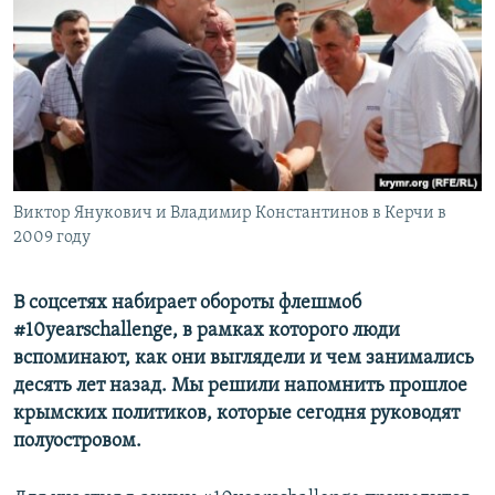
ПРИСОЕДИНЯЙТЕСЬ!
ПОБЕДИТЕЛЕЙ НЕ СУДЯТ?
КРЫМ.НЕПОКОРЕННЫЙ
ELIFBE
УКРАИНСКАЯ ПРОБЛЕМА КРЫМА
Все сайты RFE/RL
Виктор Янукович и Владимир Константинов в Керчи в
2009 году
В соцсетях набирает обороты флешмоб
#10yearschallenge, в рамках которого люди
вспоминают, как они выглядели и чем занимались
десять лет назад. Мы решили напомнить прошлое
крымских политиков, которые сегодня руководят
полуостровом.