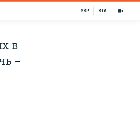
УКР
КТА
ях в
чь –