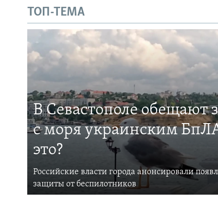
ТОП-ТЕМА
В Севастополе обещают 
с моря украинским БпЛА
это?
Российские власти города анонсировали появ
защиты от беспилотников