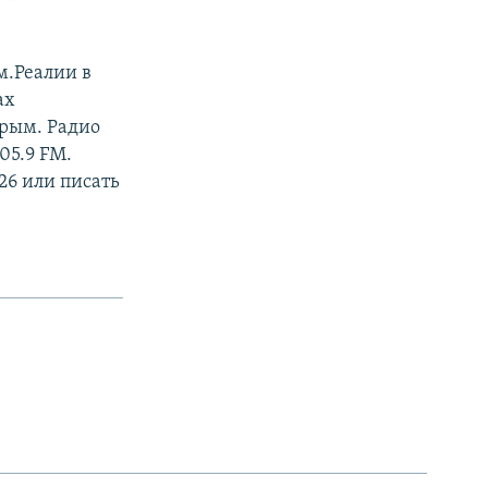
м.Реалии в
ах
Крым. Радио
05.9 FM.
26 или писать