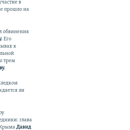
участие в
е прошло на
ил обвинения
.
Его
зывах к
альной
о трем
у.
Следком
ждается ли
оу
седники: глава
 Крыма
Давид