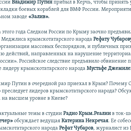
ссии
Владимир Путин
прибыл в Керчь, чтобы принять 
кладки боевых кораблей для ВМФ России. Мероприяти
ьном заводе
«Залив».
а этого года Следком России по Крыму заочно предъяв
 Меджлиса крымскотатарского народа
Рефату Чубарову
организации массовых беспорядков, и публичных при
ю действий, направленных на нарушение территори
России». Российское следствие предъявило обвинение п
е лидеру крымскотатарского народа
Мустафе Джемилев
мир Путин в очередной раз приехал в Крым? Почему 
о преследует лидеров крымскотатарского народа? Обсу
 на высшем уровне в Киеве?
 актуальные темы в студии
Радио Крым.Реалии
в ток-ш
ечер»
обсуждает ведущая
Катерина Некречая
. Ее собе
ымскотатарского народа
Рефат Чубаров
, журналист из