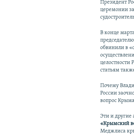
ПОБЕДИТЕЛЕЙ НЕ СУДЯТ?
Президент Ро
церемонии за
КРЫМ.НЕПОКОРЕННЫЙ
судостроител
ELIFBE
В конце март
УКРАИНСКАЯ ПРОБЛЕМА КРЫМА
председателю
обвинили в «
осуществлени
целостности 
статьям такж
Почему Влади
России заочн
вопрос Крыма
Эти и другие
«Крымский в
Меджлиса кр