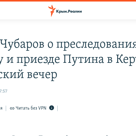
 Чубаров о преследовани
 и приезде Путина в Кер
кий вечер
7:57
ся
Читать без VPN