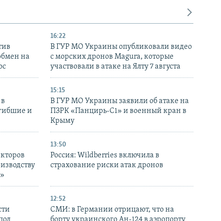
16:22
тив
В ГУР МО Украины опубликовали видео
обмен на
с морских дронов Magura, которые
ос
участвовали в атаке на Ялту 7 августа
15:15
 в
В ГУР МО Украины заявили об атаке на
огибшие и
ПЗРК «Панцирь-С1» и военный кран в
Крыму
13:50
екторов
Россия: Wildberries включила в
оизводству
страхование риски атак дронов
р»
12:52
сти
СМИ: в Германии отрицают, что на
под
борту украинского Ан-124 в аэропорту