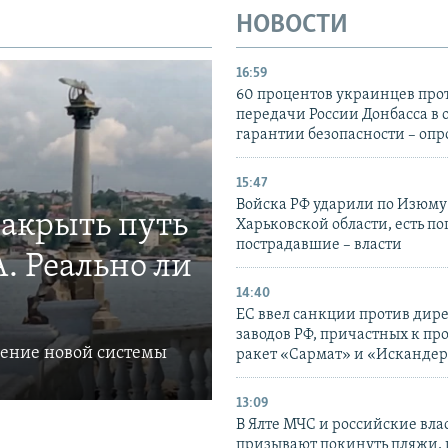
НОВОСТИ
16:59
60 процентов украинцев про
передачи России Донбасса в 
гарантии безопасности – опр
15:47
Войска РФ ударили по Изюму
закрыть путь
Харьковской области, есть п
пострадавшие – власти
. Реально ли
14:40
ЕС ввел санкции против дир
заводов РФ, причастных к пр
ление новой системы
ракет «Сармат» и «Исканде
13:09
В Ялте МЧС и российские вла
призывают покинуть пляжи, 