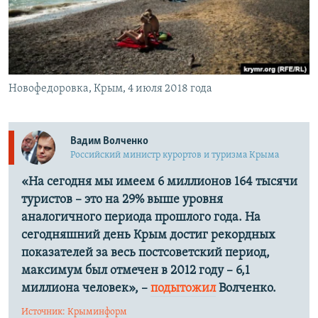
ПРИСОЕДИНЯЙТЕСЬ!
ПОБЕДИТЕЛЕЙ НЕ СУДЯТ?
КРЫМ.НЕПОКОРЕННЫЙ
ELIFBE
Новофедоровка, Крым, 4 июля 2018 года
УКРАИНСКАЯ ПРОБЛЕМА КРЫМА
Все сайты RFE/RL
Вадим Волченко
Российский министр курортов и туризма Крыма
«На сегодня мы имеем 6 миллионов 164 тысячи
туристов – это на 29% выше уровня
аналогичного периода прошлого года. На
сегодняшний день Крым достиг рекордных
показателей за весь постсоветский период,
максимум был отмечен в 2012 году – 6,1
миллиона человек», –​
подытожил
Волченко.
Источник: Крыминформ