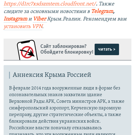
https://d1rc7xsdszmtem.cloudfront.net/
.
Также
следите за основными новостями в
Telegram
,
Instagram
и
Viber
Крым.Реалии. Рекомендуем вам
установить
VPN
.
Сайт заблокирован?
читать >
Обойдите блокировку!
Аннексия Крыма Россией
В феврале 2014 года вооруженные люди в форме без
опознавательных знаков захватили здание
Верховной Рады АРК, Совета министров АРК, а также
симферопольский аэропорт, Керченскую паромную
переправу, другие стратегические объекты, а также
блокировали действия украинских войск.
Российские власти поначалу отказывались
признавать, что эти вооруженные люди являются