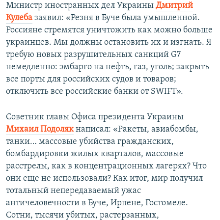
Министр иностранных дел Украины
Дмитрий
Кулеба
заявил: «Резня в Буче была умышленной.
Россияне стремятся уничтожить как можно больше
украинцев. Мы должны остановить их и изгнать. Я
требую новых разрушительных санкций G7
немедленно: эмбарго на нефть, газ, уголь; закрыть
все порты для российских судов и товаров;
отключить все российские банки от SWIFT».
Советник главы Офиса президента Украины
Михаил Подоляк
написал: «Ракеты, авиабомбы,
танки… массовые убийства гражданских,
бомбардировки жилых кварталов, массовые
расстрелы, как в концентрационных лагерях? Что
они еще не использовали? Как итог, мир получил
тотальный непередаваемый ужас
античеловечности в Буче, Ирпене, Гостомеле.
Сотни, тысячи убитых, растерзанных,