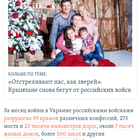
БОЛЬШЕ ПО ТЕМЕ:
«Отстреливают нас, как зверей».
Крымчане снова бегут от российских войск
За месяц войны в Украине российскими войсками
разрушено 59 храмов
различных конфессий, 273
моста и
23 тысячи километров дорог
, около
7 тысяч
жилых домов
, более
500 школ
и других