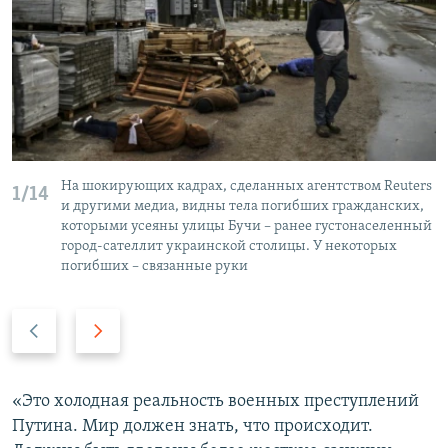
На шокирующих кадрах, сделанных агентством Reuters
1/14
и другими медиа, видны тела погибших гражданских,
которыми усеяны улицы Бучи – ранее густонаселенный
город-сателлит украинской столицы. У некоторых
погибших – связанные руки
П
С
р
л
е
е
д
д
«Это холодная реальность военных преступлений
ы
у
Путина. Мир должен знать, что происходит.
д
ю