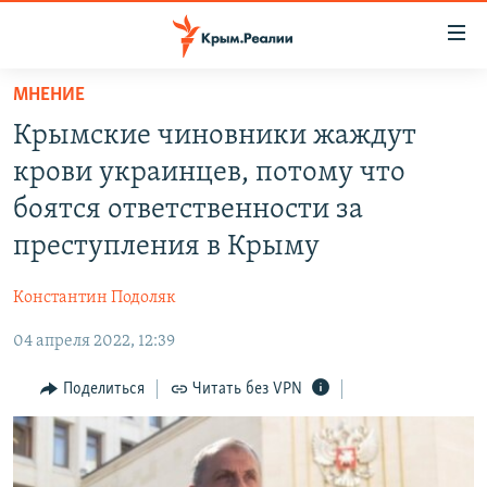
Доступность
ссылки
Вернуться
МНЕНИЕ
к
НОВОСТИ
Крымские чиновники жаждут
основному
СПЕЦПРОЕКТЫ
содержанию
крови украинцев, потому что
ВОДА
Вернутся
ГРУЗ 200
боятся ответственности за
к
ИСТОРИЯ
КАРТА ВОЕННЫХ ОБЪЕКТОВ КРЫМА
преступления в Крыму
главной
ЕЩЕ
11 ЛЕТ ОККУПАЦИИ КРЫМА. 11 ИСТОРИЙ СОПРОТИВЛЕНИЯ
навигации
Константин Подоляк
Вернутся
РАДІО СВОБОДА
ИНТЕРАКТИВ
к
04 апреля 2022, 12:39
КАК ОБОЙТИ БЛОКИРОВКУ
ИНФОГРАФИКА
поиску
Поделиться
Читать без VPN
ТЕЛЕПРОЕКТ КРЫМ.РЕАЛИИ
Українською
СОВЕТЫ ПРАВОЗАЩИТНИКОВ
Qırımtatar
ПРОПАВШИЕ БЕЗ ВЕСТИ