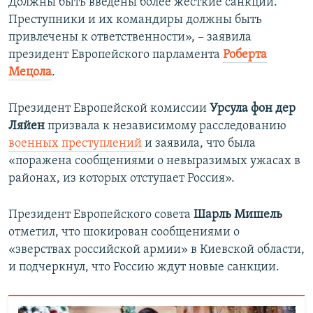
Должны быть введены более жесткие санкции.
у
щ
Преступники и их командиры должны быть
щ
и
привлечены к ответственности», – заявила
и
й
президент Европейского парламента
Роберта
й
с
Мецола
.
с
л
л
а
Президент Европейской комиссии
Урсула фон дер
а
й
Ляйен
призвала к независимому расследованию
й
д
военных преступлений
и заявила, что была
д
«поражена сообщениями о невыразимых ужасах в
районах, из которых отступает Россия».
Президент Европейского совета
Шарль Мишель
отметил, что шокирован сообщениями о
«зверствах российской армии» в Киевской области,
и подчеркнул, что Россию ждут новые санкции.