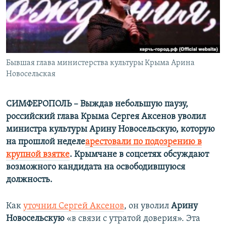
ПРИСОЕДИНЯЙТЕСЬ!
ПОБЕДИТЕЛЕЙ НЕ СУДЯТ?
КРЫМ.НЕПОКОРЕННЫЙ
ELIFBE
Бывшая глава министерства культуры Крыма Арина
УКРАИНСКАЯ ПРОБЛЕМА КРЫМА
Новосельская
Все сайты RFE/RL
СИМФЕРОПОЛЬ – Выждав небольшую паузу,
российский глава Крыма Сергея Аксенов уволил
министра культуры Арину Новосельскую, которую
на прошлой неделе
арестовали по подозрению в
крупной взятке
. Крымчане в соцсетях обсуждают
возможного кандидата на освободившуюся
должность.
Как
уточнил Сергей Аксенов
, он уволил
Арину
Новосельскую
«в связи с утратой доверия». Эта