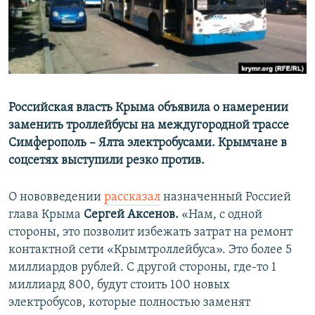
ПРИСОЕДИНЯЙТЕСЬ!
ПОБЕДИТЕЛЕЙ НЕ СУДЯТ?
КРЫМ.НЕПОКОРЕННЫЙ
ELIFBE
УКРАИНСКАЯ ПРОБЛЕМА КРЫМА
Все сайты RFE/RL
Российская власть Крыма объявила о намерении
заменить троллейбусы на междугородной трассе
Симферополь – Ялта электробусами. Крымчане в
соцсетях выступили резко против.
О нововведении
рассказал
назначенный Россией
глава Крыма
Сергей Аксенов.
«Нам, с одной
стороны, это позволит избежать затрат на ремонт
контактной сети «Крымтроллейбуса». Это более 5
миллиардов рублей. С другой стороны, где-то 1
миллиард 800, будут стоить 100 новых
электробусов, которые полностью заменят