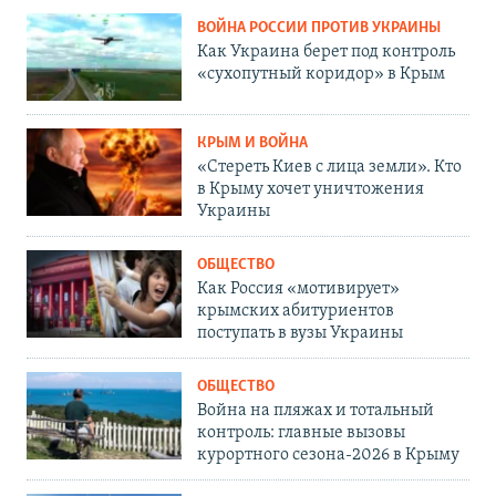
ВОЙНА РОССИИ ПРОТИВ УКРАИНЫ
Как Украина берет под контроль
«сухопутный коридор» в Крым
КРЫМ И ВОЙНА
«Стереть Киев с лица земли». Кто
в Крыму хочет уничтожения
Украины
ОБЩЕСТВО
Как Россия «мотивирует»
крымских абитуриентов
поступать в вузы Украины
ОБЩЕСТВО
Война на пляжах и тотальный
контроль: главные вызовы
курортного сезона-2026 в Крыму