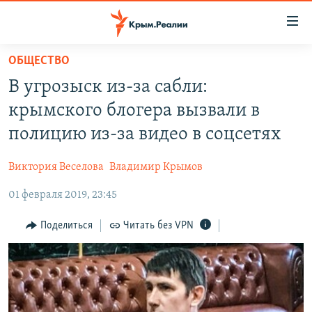
Доступность
ссылки
Вернуться
ОБЩЕСТВО
к
НОВОСТИ
В угрозыск из-за сабли:
основному
СПЕЦПРОЕКТЫ
содержанию
крымского блогера вызвали в
ВОДА
Вернутся
ГРУЗ 200
полицию из-за видео в соцсетях
к
ИСТОРИЯ
КАРТА ВОЕННЫХ ОБЪЕКТОВ КРЫМА
главной
Виктория Веселова
Владимир Крымов
ЕЩЕ
11 ЛЕТ ОККУПАЦИИ КРЫМА. 11 ИСТОРИЙ СОПРОТИВЛЕНИЯ
навигации
Вернутся
01 февраля 2019, 23:45
РАДІО СВОБОДА
ИНТЕРАКТИВ
к
КАК ОБОЙТИ БЛОКИРОВКУ
ИНФОГРАФИКА
Поделиться
Читать без VPN
поиску
ТЕЛЕПРОЕКТ КРЫМ.РЕАЛИИ
Українською
СОВЕТЫ ПРАВОЗАЩИТНИКОВ
Qırımtatar
ПРОПАВШИЕ БЕЗ ВЕСТИ