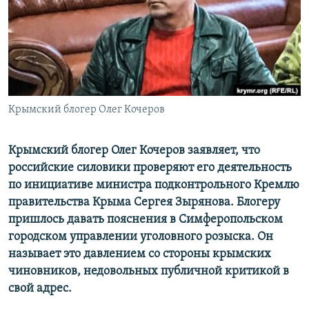
ПРИСОЕДИНЯЙТЕСЬ!
ПОБЕДИТЕЛЕЙ НЕ СУДЯТ?
КРЫМ.НЕПОКОРЕННЫЙ
ELIFBE
УКРАИНСКАЯ ПРОБЛЕМА КРЫМА
Все сайты RFE/RL
Крымский блогер Олег Кочеров
Крымский блогер Олег Кочеров заявляет, что
российские силовики проверяют его деятельность
по инициативе министра подконтрольного Кремлю
правительства Крыма Сергея Зырянова. Блогеру
пришлось давать пояснения в Симферопольском
городском управлении уголовного розыска. Он
называет это давлением со стороны крымских
чиновников, недовольных публичной критикой в
свой адрес.