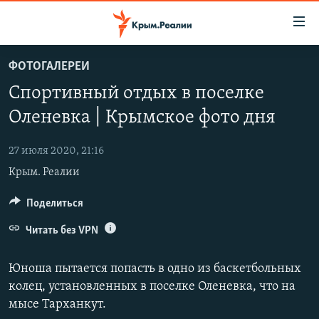
Доступность
ссылки
Вернуться
ФОТОГАЛЕРЕИ
к
НОВОСТИ
Спортивный отдых в поселке
основному
СПЕЦПРОЕКТЫ
содержанию
Оленевка | Крымское фото дня
ВОДА
Вернутся
ГРУЗ 200
к
27 июля 2020, 21:16
ИСТОРИЯ
КАРТА ВОЕННЫХ ОБЪЕКТОВ КРЫМА
главной
Крым. Реалии
ЕЩЕ
11 ЛЕТ ОККУПАЦИИ КРЫМА. 11 ИСТОРИЙ СОПРОТИВЛЕНИЯ
навигации
Вернутся
РАДІО СВОБОДА
Поделиться
ИНТЕРАКТИВ
к
КАК ОБОЙТИ БЛОКИРОВКУ
ИНФОГРАФИКА
Читать без VPN
поиску
ТЕЛЕПРОЕКТ КРЫМ.РЕАЛИИ
Українською
Юноша пытается попасть в одно из баскетбольных
СОВЕТЫ ПРАВОЗАЩИТНИКОВ
колец, установленных в поселке Оленевка, что на
Qırımtatar
мысе Тарханкут.
ПРОПАВШИЕ БЕЗ ВЕСТИ