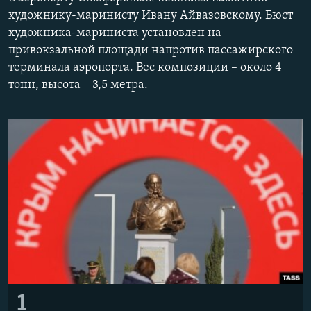
ПРИСОЕДИНЯЙТЕСЬ!
ПОБЕДИТЕЛЕЙ НЕ СУДЯТ?
художнику-маринисту Ивану Айвазовскому. Бюст
художника-мариниста установлен на
КРЫМ.НЕПОКОРЕННЫЙ
привокзальной площади напротив пассажирского
ELIFBE
терминала аэропорта. Вес композиции – около 4
тонн, высота – 3,5 метра.
УКРАИНСКАЯ ПРОБЛЕМА КРЫМА
Все сайты RFE/RL
1