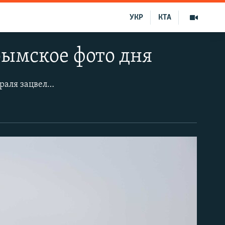
УКР
КТА
рымское фото дня
В Севастополе началось цветение алычи. После затяжного тепла в начале февраля зацвели деревья и кустарники, стали распускаться цветы на клумбах.