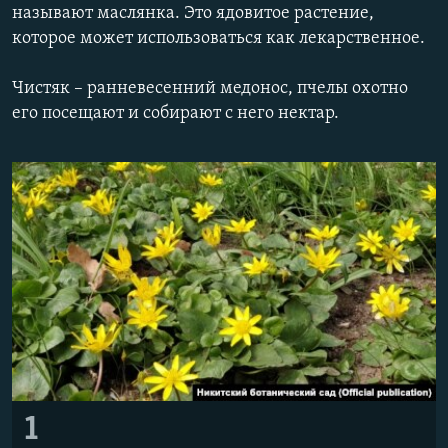
называют маслянка. Это ядовитое растение,
ПРИСОЕДИНЯЙТЕСЬ!
ПОБЕДИТЕЛЕЙ НЕ СУДЯТ?
которое может использоваться как лекарственное.
КРЫМ.НЕПОКОРЕННЫЙ
Чистяк – ранневесенний медонос, пчелы охотно
ELIFBE
его посещают и собирают с него нектар.
УКРАИНСКАЯ ПРОБЛЕМА КРЫМА
Все сайты RFE/RL
1