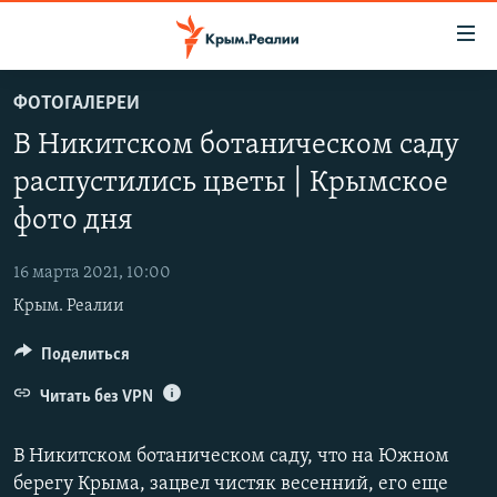
Доступность
ссылки
Вернуться
ФОТОГАЛЕРЕИ
к
НОВОСТИ
В Никитском ботаническом саду
основному
СПЕЦПРОЕКТЫ
содержанию
распустились цветы | Крымское
ВОДА
Вернутся
ГРУЗ 200
фото дня
к
ИСТОРИЯ
КАРТА ВОЕННЫХ ОБЪЕКТОВ КРЫМА
главной
16 марта 2021, 10:00
ЕЩЕ
11 ЛЕТ ОККУПАЦИИ КРЫМА. 11 ИСТОРИЙ СОПРОТИВЛЕНИЯ
навигации
Крым. Реалии
Вернутся
РАДІО СВОБОДА
ИНТЕРАКТИВ
к
Поделиться
КАК ОБОЙТИ БЛОКИРОВКУ
ИНФОГРАФИКА
поиску
Читать без VPN
ТЕЛЕПРОЕКТ КРЫМ.РЕАЛИИ
Українською
СОВЕТЫ ПРАВОЗАЩИТНИКОВ
В Никитском ботаническом саду, что на Южном
Qırımtatar
ПРОПАВШИЕ БЕЗ ВЕСТИ
берегу Крыма, зацвел чистяк весенний, его еще