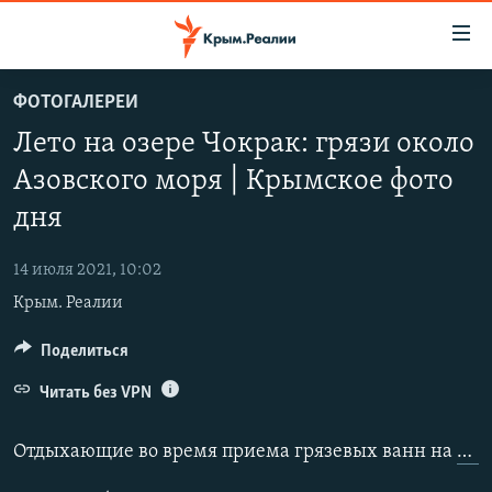
Доступность
ссылки
Вернуться
ФОТОГАЛЕРЕИ
к
НОВОСТИ
Лето на озере Чокрак: грязи около
основному
СПЕЦПРОЕКТЫ
содержанию
Азовского моря | Крымское фото
ВОДА
Вернутся
ГРУЗ 200
дня
к
ИСТОРИЯ
КАРТА ВОЕННЫХ ОБЪЕКТОВ КРЫМА
главной
14 июля 2021, 10:02
ЕЩЕ
11 ЛЕТ ОККУПАЦИИ КРЫМА. 11 ИСТОРИЙ СОПРОТИВЛЕНИЯ
навигации
Крым. Реалии
Вернутся
РАДІО СВОБОДА
ИНТЕРАКТИВ
к
Поделиться
КАК ОБОЙТИ БЛОКИРОВКУ
ИНФОГРАФИКА
поиску
Читать без VPN
ТЕЛЕПРОЕКТ КРЫМ.РЕАЛИИ
Українською
СОВЕТЫ ПРАВОЗАЩИТНИКОВ
Отдыхающие во время приема грязевых ванн на
озе
Qırımtatar
ПРОПАВШИЕ БЕЗ ВЕСТИ