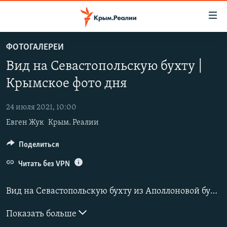
Доступность
ссылки
Вернуться
ФОТОГАЛЕРЕИ
к
НОВОСТИ
Вид на Севастопольскую бухту |
основному
СПЕЦПРОЕКТЫ
содержанию
Крымское фото дня
ВОДА
Вернутся
ГРУЗ 200
к
24 июля 2021, 10:00
ИСТОРИЯ
КАРТА ВОЕННЫХ ОБЪЕКТОВ КРЫМА
главной
Евген Жук
Крым. Реалии
ЕЩЕ
11 ЛЕТ ОККУПАЦИИ КРЫМА. 11 ИСТОРИЙ СОПРОТИВЛЕНИЯ
навигации
Вернутся
РАДІО СВОБОДА
Поделиться
ИНТЕРАКТИВ
к
КАК ОБОЙТИ БЛОКИРОВКУ
ИНФОГРАФИКА
Читать без VPN
поиску
ТЕЛЕПРОЕКТ КРЫМ.РЕАЛИИ
Українською
Вид на Севастопольскую бухту из Аполлоновой бухты.
СОВЕТЫ ПРАВОЗАЩИТНИКОВ
Qırımtatar
Показать больше
ПРОПАВШИЕ БЕЗ ВЕСТИ