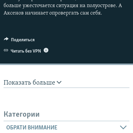
больше ужесточается ситуация на полуострове. А
480p
Аксенов начинает опровергать сам себя.
720p
1080p
Поделиться
Читать без VPN
Auto
240p
360p
480p
720p
1080p
Показать больше
Категории
ОБРАТИ ВНИМАНИЕ