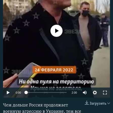
ПРИСОЕДИНЯЙТЕСЬ!
ПОБЕДИТЕЛЕЙ НЕ СУДЯТ?
КРЫМ.НЕПОКОРЕННЫЙ
ELIFBE
No media source currently available
УКРАИНСКАЯ ПРОБЛЕМА КРЫМА
Все сайты RFE/RL
Auto
0:00
2:00
240p
Загрузить
Чем дольше Россия продолжает
360p
военную агрессию в Украине, тем все