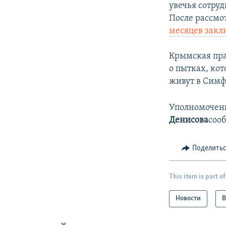
увечья сотру
После рассмо
месяцев зак
Крымская пра
о пытках, кот
живут в Симф
Уполномочен
Денисова
соо
Поделить
This item is part of
Новости
В