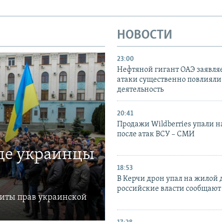
НОВОСТИ
23:00
Нефтяной гигант ОАЭ заявляе
атаки существенно повлияли 
деятельность
20:41
Продажи Wildberries упали н
после атак ВСУ – СМИ
где украинцы
18:53
В Керчи дрон упал на жилой 
российские власти сообщают
щиты прав украинской