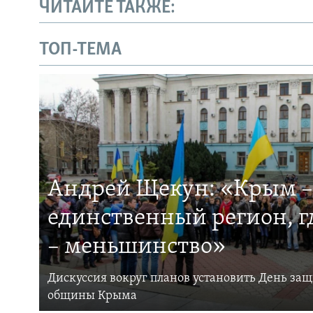
ЧИТАЙТЕ ТАКЖЕ:
ТОП-ТЕМА
Андрей Щекун: «Крым –
единственный регион, 
– меньшинство»
Дискуссия вокруг планов установить День за
общины Крыма