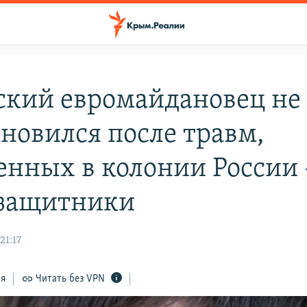
кий евромайдановец не
ановился после травм,
енных в колонии России 
защитники
21:17
ся
Читать без VPN