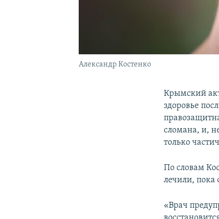
Александр Костенко
Крымский ак
здоровье пос
правозащитна
сломана, и, 
только частич
По словам Ко
лечили, пока
«Врач предуп
восстановится