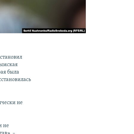
сстановил
рымская
рая была
сстановилась
ически не
и не
тав», –