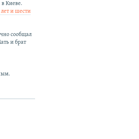
 в Киеве.
 лет и шести
ично сообщал
Мать и брат
ным.