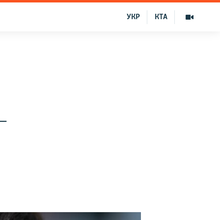
УКР
КТА
–