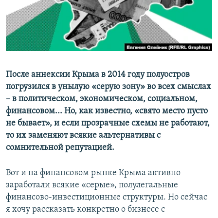
ПРИСОЕДИНЯЙТЕСЬ!
ПОБЕДИТЕЛЕЙ НЕ СУДЯТ?
КРЫМ.НЕПОКОРЕННЫЙ
ELIFBE
УКРАИНСКАЯ ПРОБЛЕМА КРЫМА
Все сайты RFE/RL
После аннексии Крыма в 2014 году полуостров
погрузился в унылую «серую зону» во всех смыслах
– в политическом, экономическом, социальном,
финансовом... Но, как известно, «свято место пусто
не бывает», и если прозрачные схемы не работают,
то их заменяют всякие альтернативы с
сомнительной репутацией.
Вот и на финансовом рынке Крыма активно
заработали всякие «серые», полулегальные
финансово-инвестиционные структуры. Но сейчас
я хочу рассказать конкретно о бизнесе с