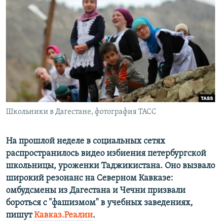
ПРИСОЕДИНЯЙТЕСЬ!
ПОБЕДИТЕЛЕЙ НЕ СУДЯТ?
КРЫМ.НЕПОКОРЕННЫЙ
ELIFBE
УКРАИНСКАЯ ПРОБЛЕМА КРЫМА
Все сайты RFE/RL
Школьники в Дагестане, фотография ТАСС
На прошлой неделе в социальных сетях
распространилось видео избиения петербургской
школьницы, уроженки Таджикистана. Оно вызвало
широкий резонанс на Северном Кавказе:
омбудсмены из Дагестана и Чечни призвали
бороться с "фашизмом" в учебных заведениях,
пишут
Кавказ.Реалии
.