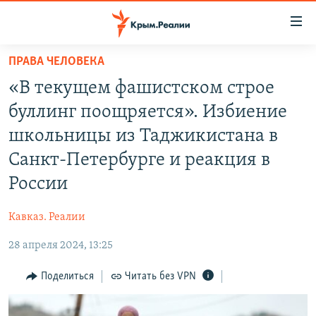
Доступность
ссылки
Вернуться
ПРАВА ЧЕЛОВЕКА
к
НОВОСТИ
«В текущем фашистском строе
основному
СПЕЦПРОЕКТЫ
содержанию
буллинг поощряется». Избиение
ВОДА
Вернутся
ГРУЗ 200
школьницы из Таджикистана в
к
ИСТОРИЯ
КАРТА ВОЕННЫХ ОБЪЕКТОВ КРЫМА
Санкт-Петербурге и реакция в
главной
ЕЩЕ
11 ЛЕТ ОККУПАЦИИ КРЫМА. 11 ИСТОРИЙ СОПРОТИВЛЕНИЯ
навигации
России
Вернутся
РАДІО СВОБОДА
ИНТЕРАКТИВ
к
Кавказ. Реалии
КАК ОБОЙТИ БЛОКИРОВКУ
ИНФОГРАФИКА
поиску
28 апреля 2024, 13:25
ТЕЛЕПРОЕКТ КРЫМ.РЕАЛИИ
Українською
Поделиться
Читать без VPN
СОВЕТЫ ПРАВОЗАЩИТНИКОВ
Qırımtatar
ПРОПАВШИЕ БЕЗ ВЕСТИ