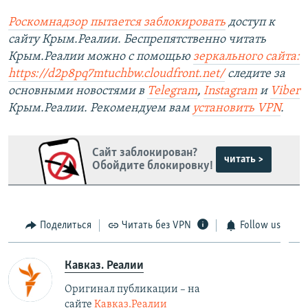
Роскомнадзор пытается заблокировать
доступ к
сайту Крым.Реалии. Беспрепятственно читать
Крым.Реалии можно с помощью
зеркального сайта:
https://d2p8pq7mtuchbw.cloudfront.net/
следите за
основными новостями в
Telegram
,
Instagram
и
Viber
Крым.Реалии. Рекомендуем вам
установить VPN
.
Сайт заблокирован?
читать >
Обойдите блокировку!
Поделиться
Читать без VPN
Follow us
Кавказ. Реалии
Оригинал публикации – на
сайте
Кавказ.Реалии