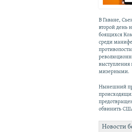
В Гаване, Сье
второй день н
боящихся Ком
среди манифе
противопоста
революцион
выступления н
мизерными.
Нынешний пр
происходящим
предотвращени
обвинить США
Новости б