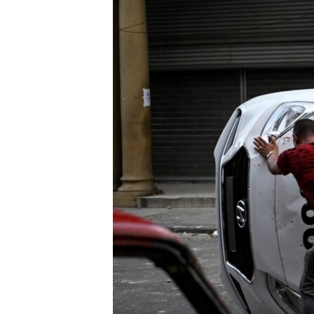
ПОБЕДИТЕЛЕЙ НЕ СУДЯТ?
КРЫМ.НЕПОКОРЕННЫЙ
ELIFBE
УКРАИНСКАЯ ПРОБЛЕМА КРЫМА