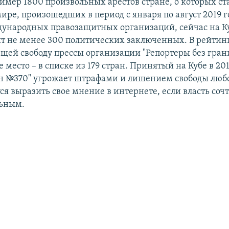
имер 1800 произвольных арестов стране, о которых ст
ре, произошедших в период с января по август 2019 г
народных правозащитных организаций, сейчас на Ку
т не менее 300 политических заключенных. В рейтин
ей свободу прессы организации "Репортеры без гран
е место – в списке из 179 стран. Принятый на Кубе в 201
н №370" угрожает штрафами и лишением свободы люб
я выразить свое мнение в интернете, если власть сочт
льным.