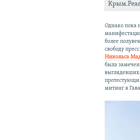
Крым.Реа
Однако пока 
манифестаций
более полуве
свободу прес
Николаса Ма
была замечен
выглядевших,
протестующим
митинг в Гава