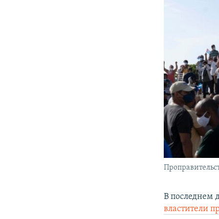
Проправительст
В последнем д
властители п