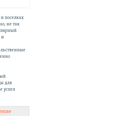
 и поселках
о, не так
улярный
 и
ельственные
шенно
ный
цы для
е успел
ение