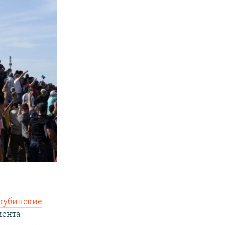
кубинские
мента