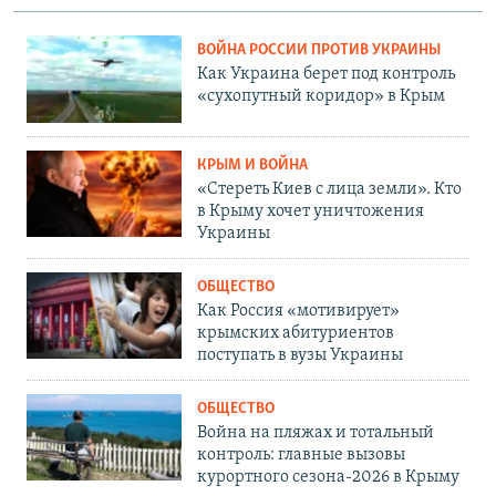
ВОЙНА РОССИИ ПРОТИВ УКРАИНЫ
Как Украина берет под контроль
«сухопутный коридор» в Крым
КРЫМ И ВОЙНА
«Стереть Киев с лица земли». Кто
в Крыму хочет уничтожения
Украины
ОБЩЕСТВО
Как Россия «мотивирует»
крымских абитуриентов
поступать в вузы Украины
ОБЩЕСТВО
Война на пляжах и тотальный
контроль: главные вызовы
курортного сезона-2026 в Крыму