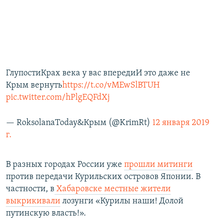
ГлупостиКрах века у вас впередиИ это даже не
Крым вернуть
https://t.co/vMEwSlBTUH
pic.twitter.com/hPlgEQFdXj
— RoksolanaToday&Крым (@KrimRt)
12 января 2019
г.
В разных городах России уже
прошли митинги
против передачи Курильских островов Японии. В
частности, в
Хабаровске местные жители
выкрикивали
лозунги «Курилы наши! Долой
путинскую власть!».