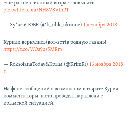
еще раз пенсионный возраст повысить
pic.twitter.com/NH8V8VInRT
— Ху*вый ЮБК (@h_ubk_ukraine)
1 декабря 2018 г.
Курили вернулись(вот-вот)в родную гавань!
https://t.co/WOs9us5MRm
— RoksolanaToday&Крым (@KrimRt)
16 ноября 2018
г.
​На фоне сообщений о возможном возврате Курил
комментаторы часто проводят параллели с
крымской ситуацией.