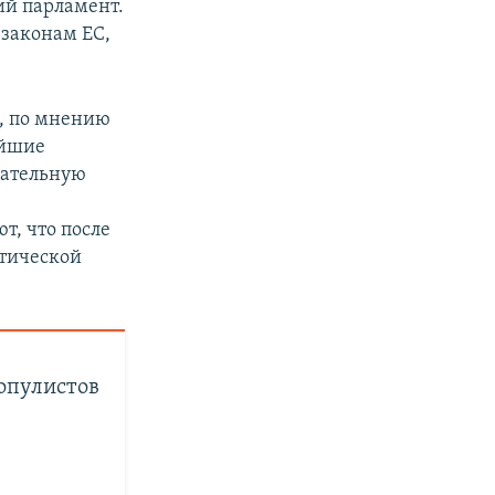
ий парламент.
 законам ЕС,
я, по мнению
ейшие
рательную
т, что после
итической
опулистов