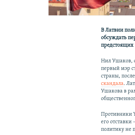
В Латвии пол
обсуждать пе
предстоящих 
Нил Ушаков, 
первый мэр с
страны, посл
скандала
. Ла
Ушакова в ра
общественного
Противники У
его отставки
политику не 