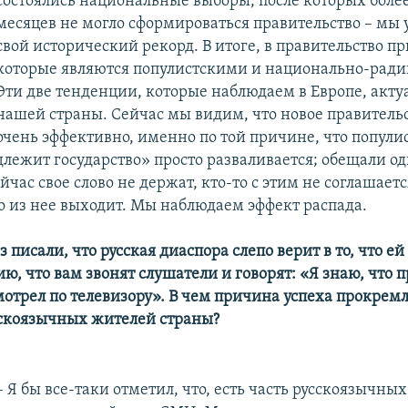
состоялись национальные выборы, после которых более
месяцев не могло сформироваться правительство – мы 
свой исторический рекорд. В итоге, в правительство п
которые являются популистскими и национально-рад
Эти две тенденции, которые наблюдаем в Европе, акту
нашей страны. Сейчас мы видим, что новое правительс
очень эффективно, именно по той причине, что попули
лежит государство» просто разваливается; обещали од
йчас свое слово не держат, кто-то с этим не соглашает
то из нее выходит. Мы наблюдаем эффект распада.
з писали, что русская диаспора слепо верит в то, что е
ю, что вам звонят слушатели и говорят: «Я знаю, что 
смотрел по телевизору». В чем причина успеха прокрем
сскоязычных жителей страны?
– Я бы все-таки отметил, что, есть часть русскоязычны