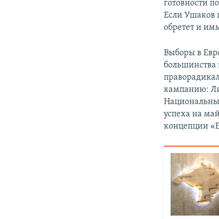
готовности п
Если Ушаков 
обретет и им
Выборы в Евр
большинства 
праворадикал
кампанию: Ли
Национальны
успеха на ма
концепции «Е