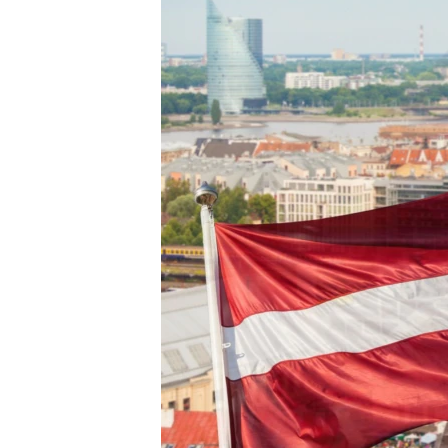
ПОБЕДИТЕЛЕЙ НЕ СУДЯТ?
КРЫМ.НЕПОКОРЕННЫЙ
ELIFBE
УКРАИНСКАЯ ПРОБЛЕМА КРЫМА