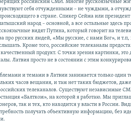
верящих российским СМИ. Многие русскоязычные жи
чувствуют себя отчужденными – не чуждыми, а отчуж
происходящего в стране. Спикер Сейма или президент 
латышский народ – основной, а все остальные здесь пр
усскоязычные видят Путина, который говорит на теле
а про русских людей, «Мы русские, с нами Бог», и т.п, 
 слышать. Кроме того, российские телеканалы предост
 качественный продукт. С точки зрения картинки, это 
алы. Латвия просто не в состоянии с этим конкурирова
блемами и темами в Латвии занимается только один те
ольких часов вещания, и там нет таких бюджетов, даже
 российских телеканалов. Существуют независимые СМ
останция «Балтком», на которой я работаю. Мы пригла
неров, так и тех, кто находится у власти в России. Видн
отребность получать объективную информацию, без ид
и.