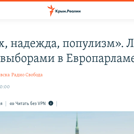
х, надежда, популизм». 
 выборами в Европарлам
евска
Радио Свобода
10:00
ся
Читать без VPN