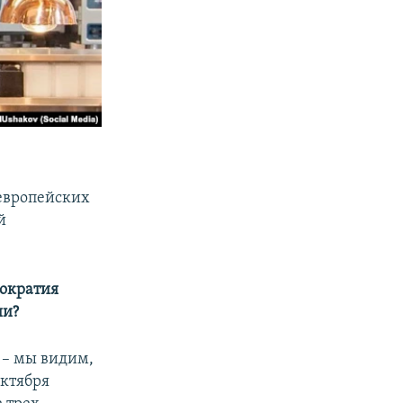
европейских
й
мократия
ии?
 – мы видим,
октября