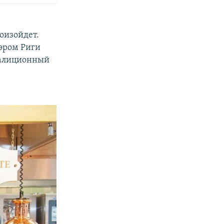
оизойдет.
эром Риги
коалиционный