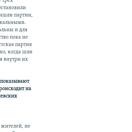
 трех
установили
ришли партии,
икальными.
альны и для
тво пока не
стская партия
но, когда шли
ся внутри их
й показывают
происходит на
левских
х жителей, не