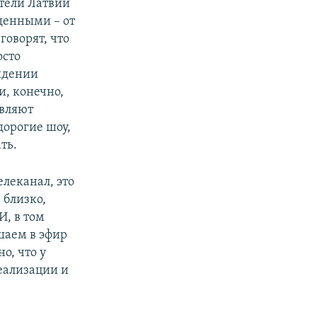
тели Латвии
денными – от
говорят, что
осто
видении
и, конечно,
авляют
дорогие шоу,
ть.
леканал, это
 близко,
И, в том
шаем в эфир
о, что у
еализации и