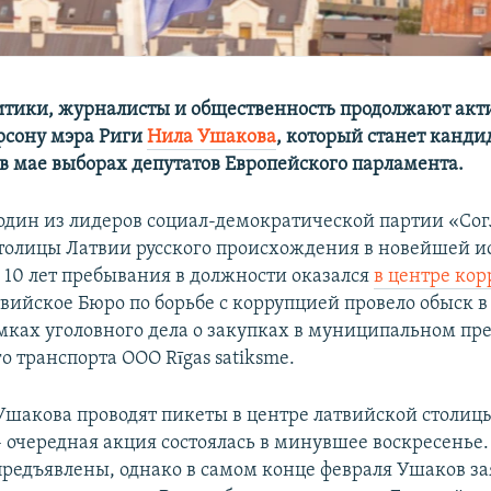
итики, журналисты и общественность продолжают акт
рсону мэра Риги
Нила Ушакова
, который станет канди
в мае выборах депутатов Европейского парламента.
один из лидеров социал-демократической партии «Сог
толицы Латвии русского происхождения в новейшей и
е 10 лет пребывания в должности оказался
в центре ко
твийское Бюро по борьбе с коррупцией провело обыск в
мках уголовного дела о закупках в муниципальном пр
 транспорта ООО Rīgas satiksme.
шакова проводят пикеты в центре латвийской столицы
 – очередная акция состоялась в минувшее воскресенье
предъявлены, однако в самом конце февраля Ушаков за