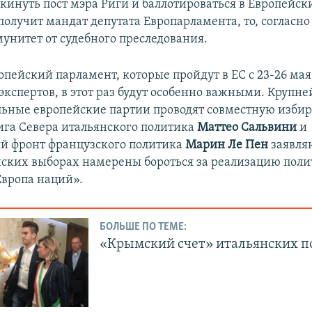
окинуть пост мэра Риги и баллотироваться в Европейск
получит мандат депутата Европарламента, то, согласно
мунитет от судебного преследования.
опейский парламент, которые пройдут в ЕС с 23-26 ма
экспертов, в этот раз будут особенно важными. Крупн
ьные европейские партии проводят совместную изби
га Севера итальянского политика
Маттео Сальвини
и
й фронт французского политика
Марин Ле Пен
заявляю
йских выборах намерены бороться за реализацию пол
вропа наций».
БОЛЬШЕ ПО ТЕМЕ:
«Крымский счет» итальянских п