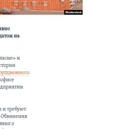
ивно
датом на
ласие» и
стории
ррупционного
 офисе
едприятии
 и требуют
. Обвинения
явил о