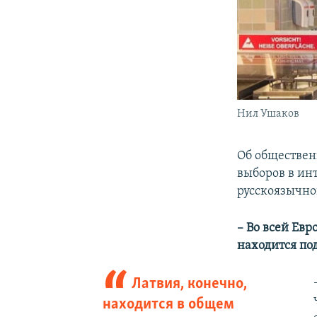
Нил Ушаков
Об обществен
выборов в ин
русскоязычн
– Во всей Евр
находится под
Латвия, конечно,
находится в общем