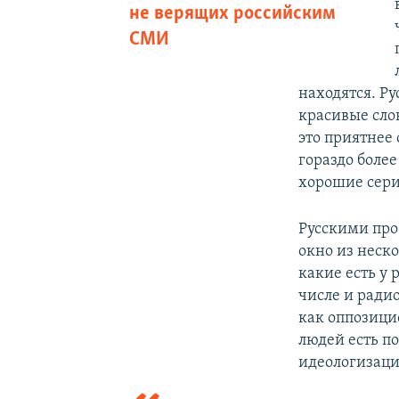
не верящих российским
СМИ​
находятся. Р
красивые слов
это приятнее
гораздо более
хорошие сери
Русскими про
окно из неск
какие есть у
числе и ради
как оппозицио
людей есть п
идеологизаци