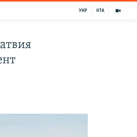
УКР
КТА
Латвия
ент