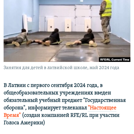
ПРИСОЕДИНЯЙТЕСЬ!
ПОБЕДИТЕЛЕЙ НЕ СУДЯТ?
КРЫМ.НЕПОКОРЕННЫЙ
ELIFBE
УКРАИНСКАЯ ПРОБЛЕМА КРЫМА
Все сайты RFE/RL
Занятия для детей в латвийской школе, май 2024 года
В Латвии с первого сентября 2024 года, в
общеобразовательных учреждениях введен
обязательный учебный предмет "Государственная
оборона", информирует
телеканал
"Настоящее
Время"
(создан компанией RFE/RL при участии
Голоса Америки)