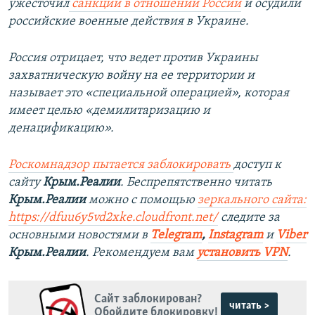
ужесточил
санкции в отношении России
и осудили
российские военные действия в Украине.
Россия отрицает, что ведет против Украины
захватническую войну на ее территории и
называет это «специальной операцией», которая
имеет целью «демилитаризацию и
денацификацию».
Роскомнадзор пытается заблокировать
доступ к
сайту
Крым.Реалии
. Беспрепятственно читать
Крым.Реалии
можно с помощью
зеркального сайта:
https://dfuu6y5vd2xke.cloudfront.net/
следите за
основными новостями в
Telegram
,
Instagram
и
Viber
Крым.Реалии
. Рекомендуем вам
установить VPN
.
Сайт заблокирован?
читать >
Обойдите блокировку!