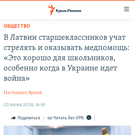
Доступность
ссылки
Вернуться
ОБЩЕСТВО
к
НОВОСТИ
В Латвии старшеклассников учат
основному
СПЕЦПРОЕКТЫ
содержанию
стрелять и оказывать медпомощь:
ВОДА
Вернутся
ГРУЗ 200
«Это хорошо для школьников,
к
ИСТОРИЯ
КАРТА ВОЕННЫХ ОБЪЕКТОВ КРЫМА
особенно когда в Украине идет
главной
ЕЩЕ
11 ЛЕТ ОККУПАЦИИ КРЫМА. 11 ИСТОРИЙ СОПРОТИВЛЕНИЯ
навигации
война»
Вернутся
РАДІО СВОБОДА
ИНТЕРАКТИВ
к
Настоящее Время
КАК ОБОЙТИ БЛОКИРОВКУ
ИНФОГРАФИКА
поиску
02 июня 2024, 16:45
ТЕЛЕПРОЕКТ КРЫМ.РЕАЛИИ
Українською
Поделиться
Читать без VPN
СОВЕТЫ ПРАВОЗАЩИТНИКОВ
Qırımtatar
ПРОПАВШИЕ БЕЗ ВЕСТИ