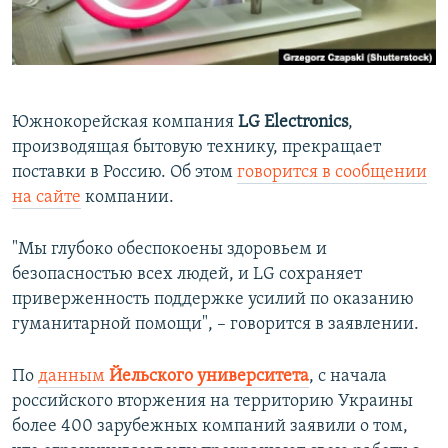
ПРИСОЕДИНЯЙТЕСЬ!
ПОБЕДИТЕЛЕЙ НЕ СУДЯТ?
КРЫМ.НЕПОКОРЕННЫЙ
ELIFBE
Южнокорейская компания
LG Electronics
,
УКРАИНСКАЯ ПРОБЛЕМА КРЫМА
производящая бытовую технику, прекращает
Все сайты RFE/RL
поставки в Россию. Об этом
говорится в сообщении
на сайте
компании.
"Мы глубоко обеспокоены здоровьем и
безопасностью всех людей, и LG сохраняет
приверженность поддержке усилий по оказанию
гуманитарной помощи", – говорится в заявлении.
По
данным
Йельского университета
, с начала
российского вторжения на территорию Украины
более 400 зарубежных компаний заявили о том,