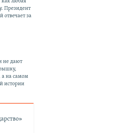
, как любая
у. Президент
 отвечает за
и не дают
крышку,
, а на самом
ой истории
дарство»