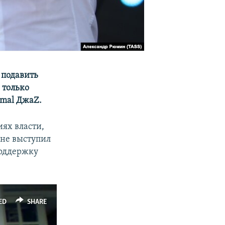
 подавить
 только
imal ДжаZ.
иях власти,
 не выступил
поддержку
ED
SHARE