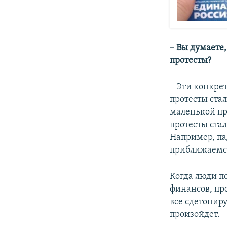
– Вы думаете
протесты?
– Эти конкрет
протесты ста
маленькой пр
протесты ста
Например, па
приближаемся
Когда люди п
финансов, про
все сдетониру
произойдет.