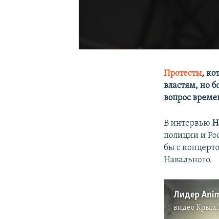
Протесты
, ко
властям, но 
вопрос време
В интервью
Н
полиции и Ро
бы с концерт
Навального.
видео
Крым.