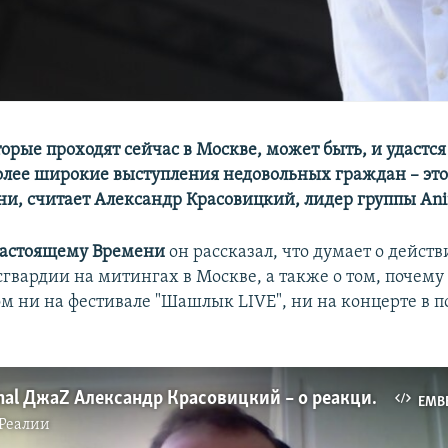
торые проходят сейчас в Москве, может быть, и удастся
более широкие выступления недовольных граждан – это
ни, считает Александр Красовицкий, лидер группы An
астоящему Времени
он рассказал, что думает о действ
сгвардии на митингах в Москве, а также о том, почему
ом ни на фестивале "Шашлык LIVE", ни на концерте в 
Лидер Animal ДжаZ Александр Красовицкий – о реакции на протесты
EMB
Реалии