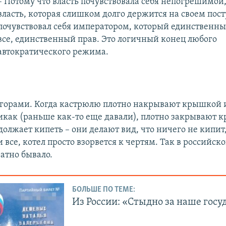
– Потому что власть почувствовала себя непогрешимой
власть, которая слишком долго держится на своем пост
почувствовал себя императором, который единственный
все, единственный прав. Это логичный конец любого
автократического режима.
а горами. Когда кастрюлю плотно накрывают крышкой 
икак (раньше как-то еще давали), плотно закрывают 
олжает кипеть – они делают вид, что ничего не кипит
и все, котел просто взорвется к чертям. Так в российск
атно бывало.
БОЛЬШЕ ПО ТЕМЕ:
Из России: «Стыдно за наше госу