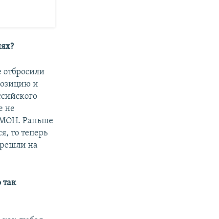
иях?
е отбросили
позицию и
ссийского
е не
 ОМОН. Раньше
я, то теперь
ерешли на
 так