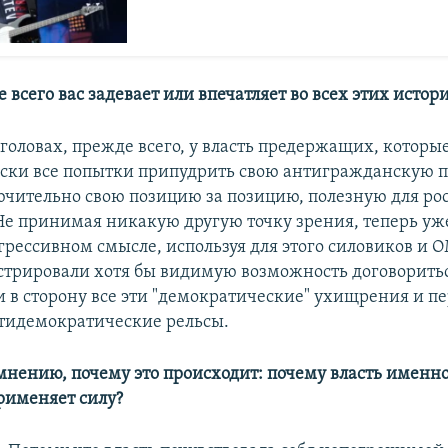
е всего вас задевает или впечатляет во всех этих истор
 головах, прежде всего, у власть предержащих, которы
ски все попытки припудрить свою антигражданскую 
чительно свою позицию за позицию, полезную для ро
 Не принимая никакую другую точку зрения, теперь уж
грессивном смысле, используя для этого силовиков и
стрировали хотя бы видимую возможность договоритьс
и в сторону все эти "демократические" ухищрения и п
тидемократические рельсы.
мнению, почему это происходит: почему власть именно
применяет силу?