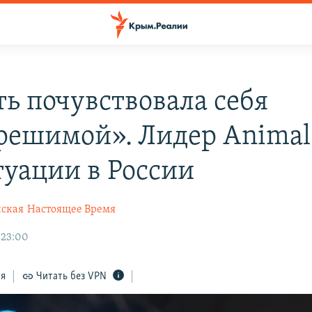
ть почувствовала себя
решимой». Лидер Anima
туации в России
ская
Настоящее Время
 23:00
ся
Читать без VPN