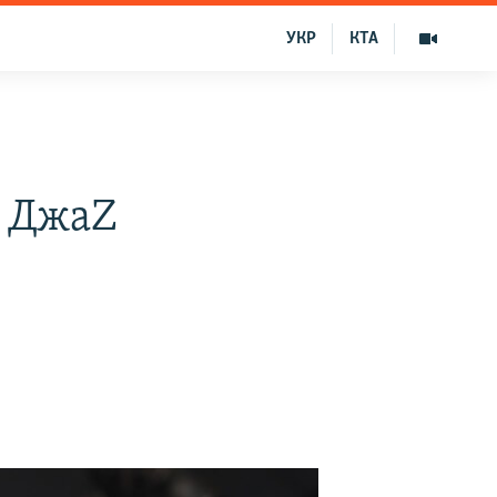
УКР
КТА
l ДжаZ