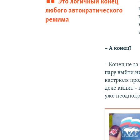
Это логичный конец
любого автократического
режима
– А конец?
– Конец не з
пару выйти н
кастрюля прод
деле кипит – 
уже неоднокр