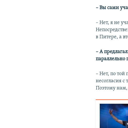
– Вы сами уча
– Нет, я не у
Непосредстве
в Питере, а в
– А предлагал
параллельно 
– Нет, по той
несогласия с
Поэтому нам,