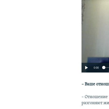
0:00
– Ваше отноше
– Отношение н
разгоняют м