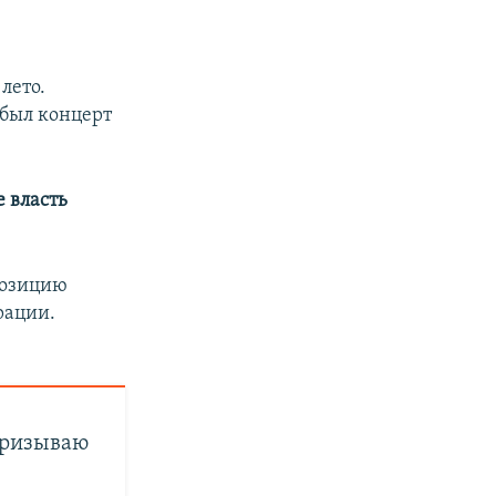
px
width
лето.
 был концерт
е власть
 позицию
рации.
призываю