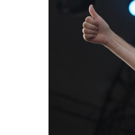
ПОБЕДИТЕЛЕЙ НЕ СУДЯТ?
КРЫМ.НЕПОКОРЕННЫЙ
ELIFBE
УКРАИНСКАЯ ПРОБЛЕМА КРЫМА