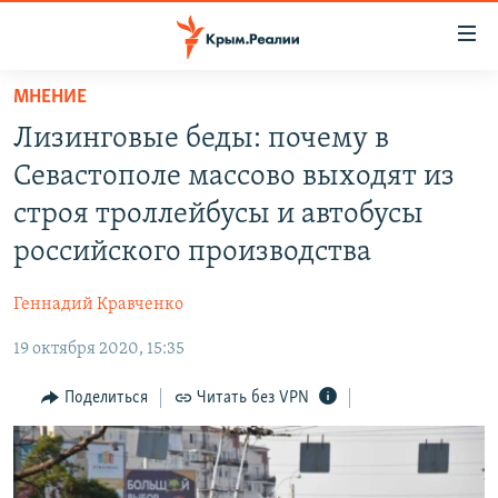
Доступность
ссылки
Вернуться
МНЕНИЕ
к
НОВОСТИ
Лизинговые беды: почему в
основному
СПЕЦПРОЕКТЫ
содержанию
Севастополе массово выходят из
ВОДА
Вернутся
ГРУЗ 200
строя троллейбусы и автобусы
к
ИСТОРИЯ
КАРТА ВОЕННЫХ ОБЪЕКТОВ КРЫМА
российского производства
главной
ЕЩЕ
11 ЛЕТ ОККУПАЦИИ КРЫМА. 11 ИСТОРИЙ СОПРОТИВЛЕНИЯ
навигации
Геннадий Кравченко
Вернутся
РАДІО СВОБОДА
ИНТЕРАКТИВ
к
19 октября 2020, 15:35
КАК ОБОЙТИ БЛОКИРОВКУ
ИНФОГРАФИКА
поиску
Поделиться
Читать без VPN
ТЕЛЕПРОЕКТ КРЫМ.РЕАЛИИ
Українською
СОВЕТЫ ПРАВОЗАЩИТНИКОВ
Qırımtatar
ПРОПАВШИЕ БЕЗ ВЕСТИ