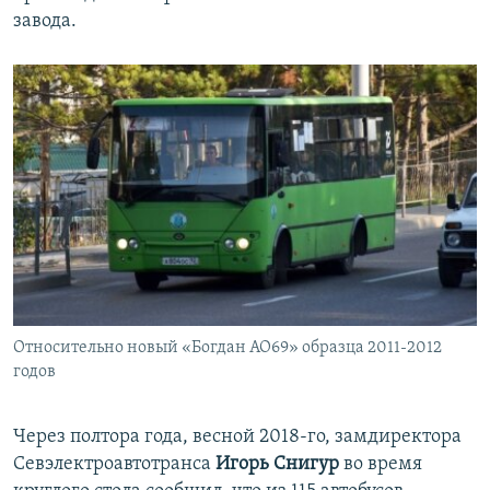
завода.
Относительно новый «Богдан АО69» образца 2011-2012
годов
Через полтора года, весной 2018-го, замдиректора
Севэлектроавтотранса
Игорь Снигур
во время