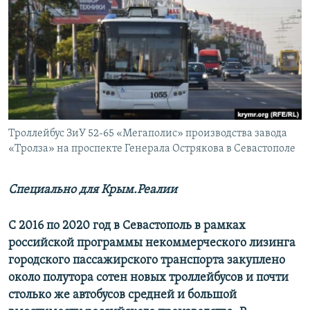
ПРИСОЕДИНЯЙТЕСЬ!
ПОБЕДИТЕЛЕЙ НЕ СУДЯТ?
КРЫМ.НЕПОКОРЕННЫЙ
ELIFBE
УКРАИНСКАЯ ПРОБЛЕМА КРЫМА
Все сайты RFE/RL
Троллейбус ЗиУ 52-65 «Мегаполис» производства завода
«Тролза» на проспекте Генерала Острякова в Севастополе
Специально для Крым.Реалии
С 2016 по 2020 год в Севастополь в рамках
российской программы некоммерческого лизинга
городского пассажирского транспорта закуплено
около полутора сотен новых троллейбусов и почти
столько же автобусов средней и большой