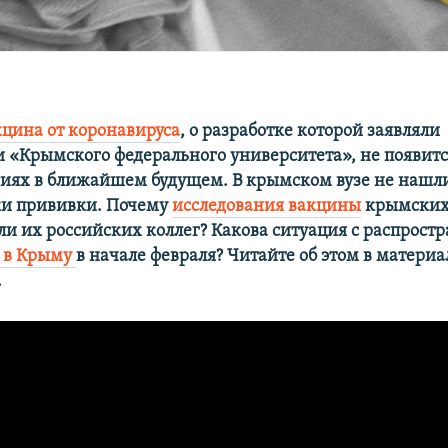
кцина от коронавируса
, о разработке которой заявляли
и «Крымского федерального университета», не появитс
ях в ближайшем будущем. В крымском вузе не нашл
ки прививки. Почему
исследования вакцины
крымских
ли их российских коллег?
Какова ситуация с распрост
а в Крыму
в начале февраля? Читайте об этом в материа
.