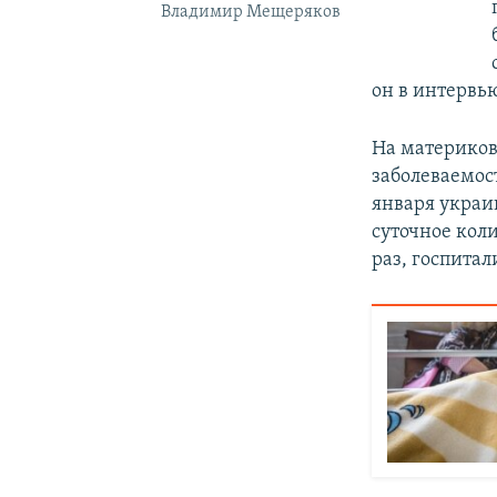
Владимир Мещеряков
он в интервь
На материков
заболеваемос
января укра
суточное кол
раз, госпитал