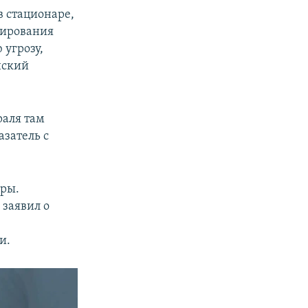
 стационаре,
цирования
 угрозу,
нский
раля там
затель с
еры.
в
заявил о
и.