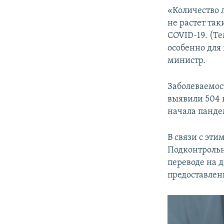
«Количество 
не растет та
COVID-19. (Т
особенно для
министр.
Заболеваемос
выявили 504 
начала панде
В связи с эт
Подконтрольн
переводе на 
предоставлен