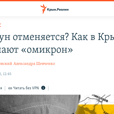
С
ун отменяется? Как в К
чают «омикрон»
овский
Александра Шевченко
, 12:45
ся
Читать без VPN