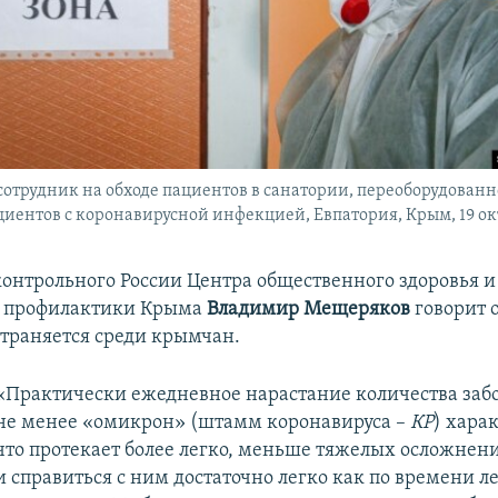
трудник на обходе пациентов в санатории, переоборудованн
циентов с коронавирусной инфекцией, Евпатория, Крым, 19 ок
контрольного России Центра общественного здоровья и
 профилактики Крыма
Владимир Мещеряков
говорит о
страняется среди крымчан.
«Практически ежедневное нарастание количества заб
не менее «омикрон» (штамм коронавируса –
КР
) хара
что протекает более легко, меньше тяжелых осложнен
и справиться с ним достаточно легко как по времени ле