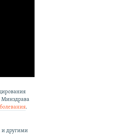
ицирования
и Минздрава
аболевания
.
 и другими