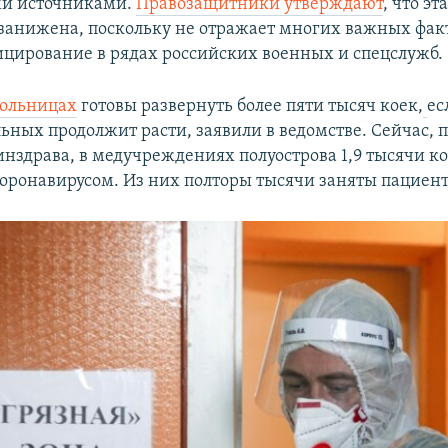
и источниками.
Правозащитники утверждают
, что эт
занижена, поскольку не отражает многих важных фак
цирование в рядах российских военных и спецслужб.
ольницах
готовы развернуть более пяти тысяч коек,
ес
ьных продолжит расти, заявили в ведомстве. Сейчас, 
нздрава, в медучреждениях полуострова 1,9 тысячи ко
коронавирусом. Из них полторы тысячи заняты пациен