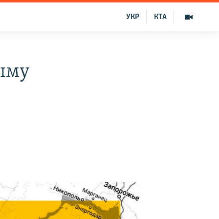
УКР
КТА
рыму