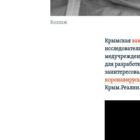
Коллаж
Крымская
ва
исследовател
медучреждени
для разработ
заинтересова
коронавирус
Крым.Реалии