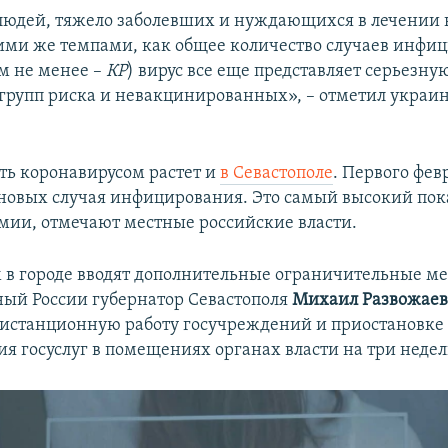
людей, тяжело заболевших и нуждающихся в лечении в
кими же темпами, как общее количество случаев инфи
ем не менее –
КР
) вирус все еще представляет серьезную
 групп риска и невакцинированных», – отметил украи
ть коронавирусом растет и
в Севастополе
. Первого фев
новых случая инфицирования. Это самый высокий пока
мии, отмечают местные российские власти.
им в городе вводят дополнительные ограничительные м
ый России губернатор Севастополя
Михаил Развожае
дистанционную работу госучреждений и приостановке
ия госуслуг в помещениях органах власти на три недел