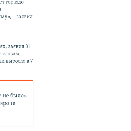
ет гораздо
а
у», – заявил
ях, заявил 31
о словам,
и выросло в 7
 не было».
Европе