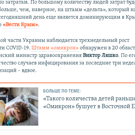
по затратам. По большому количеству людей затрат буд
больше, чем, наверное, на штамм «дельта», который н
сегодняшний день еще является доминирующим в Крым
ю
«Вести Крым»
.
ой части Украины наблюдается трехнедельный рост
ти COVID-19.
Штамм «омикрон»
обнаружен в 20 област
инский министр здравоохранения
Виктор Ляшко
. По ег
ичество случаев инфицирования за последние три недел
изаций – вдвое.
БОЛЬШЕ ПО ТЕМЕ:
«Такого количества детей раньше
«Омикрон» бушует в Восточной 