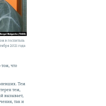
ом в госпиталь
тября 2021 года
 том, что
олевших. Тем
ктерен тем,
ий вызывает,
чения, так и