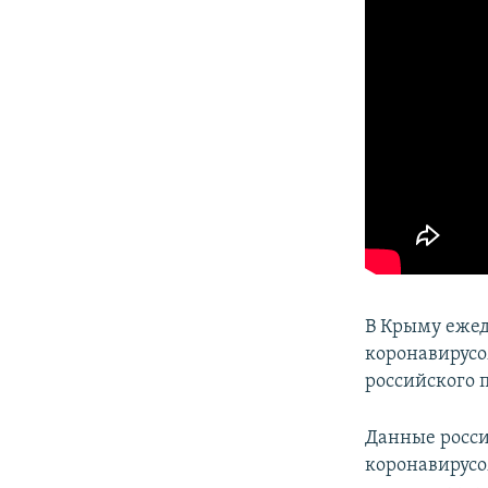
В Крыму ежед
коронавирусо
российского 
Данные росси
коронавирус