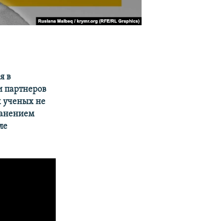
я в
и партнеров
 ученых не
ранением
ле