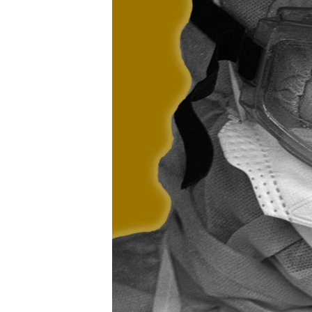
ПОБЕДИТЕЛЕЙ НЕ СУДЯТ?
КРЫМ.НЕПОКОРЕННЫЙ
ELIFBE
УКРАИНСКАЯ ПРОБЛЕМА КРЫМА