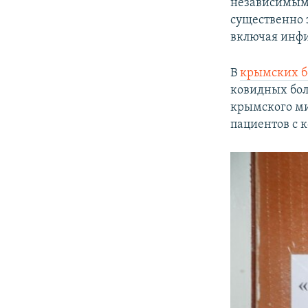
независимым
существенно 
включая инфи
В
крымских б
ковидных бол
крымского ми
пациентов с 