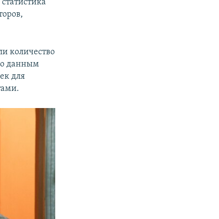
а статистика
торов,
ли количество
по данным
ек для
тами.