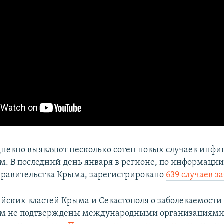
невно выявляют несколько сотен новых случаев инф
м. В последний день января в регионе, по информаци
правительства Крыма, зарегистрировано
639 случаев з
йских властей Крыма и Севастополя о заболеваемости
ом не подтверждены международными организациями