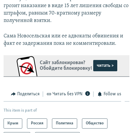
ы
у
грозит наказание в виде 15 лет лишения свободы со
д
ю
штрафом, равным 70-кратному размеру
у
щ
полученной взятки.
щ
и
и
й
Сама Новосельская или ее адвокаты обвинения и
й
с
факт ее задержания пока не комментировали.
с
л
л
а
Сайт заблокирован?
а
й
читать >
Обойдите блокировку!
й
д
д
Поделиться
Читать без VPN
Follow us
This item is part of
Крым
Россия
Политика
Общество