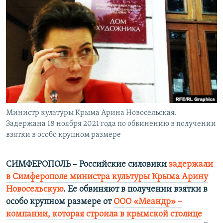
ПРИСОЕДИНЯЙТЕСЬ!
ПОБЕДИТЕЛЕЙ НЕ СУДЯТ?
КРЫМ.НЕПОКОРЕННЫЙ
ELIFBE
УКРАИНСКАЯ ПРОБЛЕМА КРЫМА
Все сайты RFE/RL
Министр культуры Крыма Арина Новосельская.
Задержана 18 ноября 2021 года по обвинению в получении
взятки в особо крупном размере
СИМФЕРОПОЛЬ – Российские силовики
задержали
в Симферополе министра культуры Крыма Арину
Новосельскую
. Ее обвиняют в получении взятки в
особо крупном размере от
ООО «Меандр» –
компании, которая строила в крымской столице