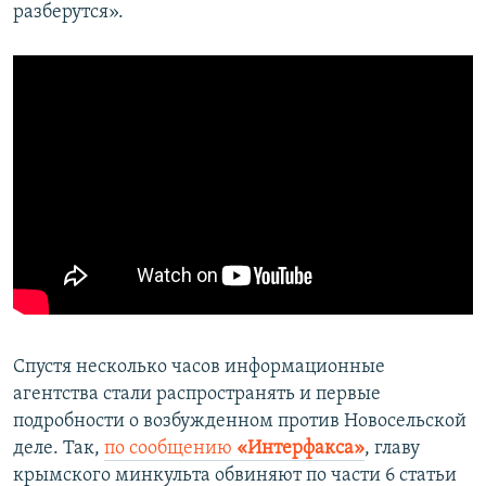
разберутся».
Спустя несколько часов информационные
агентства стали распространять и первые
подробности о возбужденном против Новосельской
деле. Так,
по сообщению
«Интерфакса»
, главу
крымского минкульта обвиняют по части 6 статьи