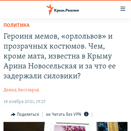
Доступность
ссылки
Вернуться
ПОЛИТИКА
к
НОВОСТИ
Героиня мемов, «орлольвов» и
основному
СПЕЦПРОЕКТЫ
содержанию
прозрачных костюмов. Чем,
ВОДА
Вернутся
ГРУЗ 200
кроме мата, известна в Крыму
к
ИСТОРИЯ
КАРТА ВОЕННЫХ ОБЪЕКТОВ КРЫМА
Арина Новосельская и за что ее
главной
ЕЩЕ
11 ЛЕТ ОККУПАЦИИ КРЫМА. 11 ИСТОРИЙ СОПРОТИВЛЕНИЯ
навигации
задержали силовики?
Вернутся
РАДІО СВОБОДА
ИНТЕРАКТИВ
к
Давид Аксельрод
КАК ОБОЙТИ БЛОКИРОВКУ
ИНФОГРАФИКА
поиску
18 ноября 2021, 19:27
ТЕЛЕПРОЕКТ КРЫМ.РЕАЛИИ
Українською
Поделиться
Читать без VPN
СОВЕТЫ ПРАВОЗАЩИТНИКОВ
Qırımtatar
ПРОПАВШИЕ БЕЗ ВЕСТИ