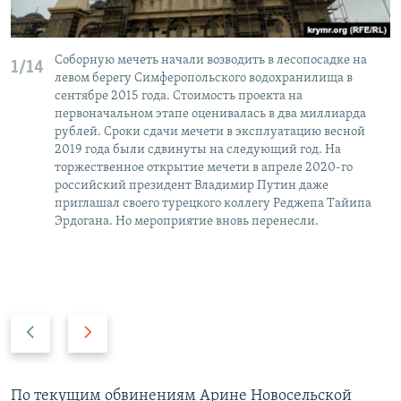
Соборную мечеть начали возводить в лесопосадке на
1/14
левом берегу Симферопольского водохранилища в
сентябре 2015 года. Стоимость проекта на
первоначальном этапе оценивалась в два миллиарда
рублей. Сроки сдачи мечети в эксплуатацию весной
2019 года были сдвинуты на следующий год. На
торжественное открытие мечети в апреле 2020-го
российский президент Владимир Путин даже
приглашал своего турецкого коллегу Реджепа Тайипа
Эрдогана. Но мероприятие вновь перенесли.
П
С
р
л
е
е
д
д
По текущим обвинениям Арине Новосельской