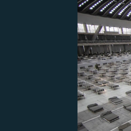
ПОБЕДИТЕЛЕЙ НЕ СУДЯТ?
КРЫМ.НЕПОКОРЕННЫЙ
ELIFBE
УКРАИНСКАЯ ПРОБЛЕМА КРЫМА