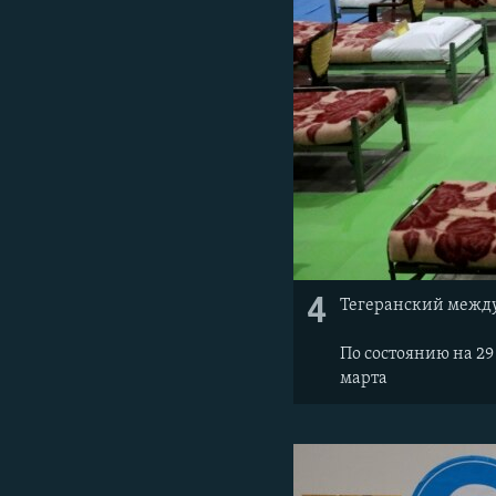
4
Тегеранский между
По состоянию на 29
марта