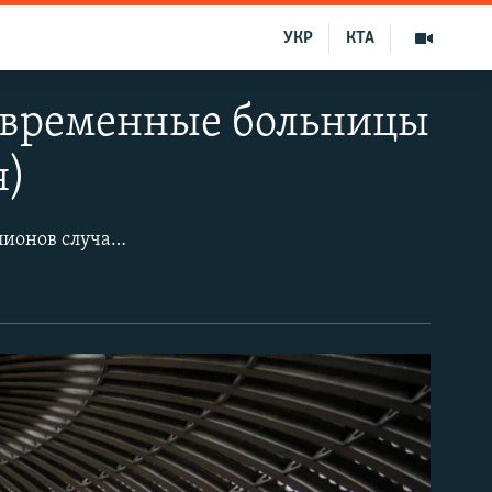
УКР
КТА
т временные больницы
я)
По состоянию на 29 апреля, по всему миру зарегистрировано более трех миллионов случаев заражения коронавирусной инфекцией.