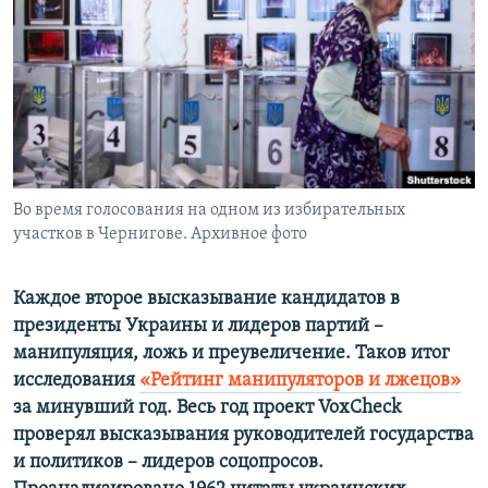
ПРИСОЕДИНЯЙТЕСЬ!
ПОБЕДИТЕЛЕЙ НЕ СУДЯТ?
КРЫМ.НЕПОКОРЕННЫЙ
ELIFBE
УКРАИНСКАЯ ПРОБЛЕМА КРЫМА
Все сайты RFE/RL
Во время голосования на одном из избирательных
участков в Чернигове. Архивное фото
Каждое второе высказывание кандидатов в
президенты Украины и лидеров партий –
манипуляция, ложь и преувеличение. Таков итог
исследования
«Рейтинг манипуляторов и лжецов»
за минувший год. Весь год проект VoxCheck
проверял высказывания руководителей государства
и политиков – лидеров соцопросов.