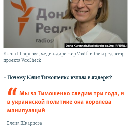
Елена Шкарпова, медиа-директор VoxUkraine и редактор
проекта VoxCheck
– Почему Юлия Тимошенко вышла в лидеры?
Мы за Тимошенко следим три года, и
в украинской политике она королева
манипуляций
Елена Шкарпова