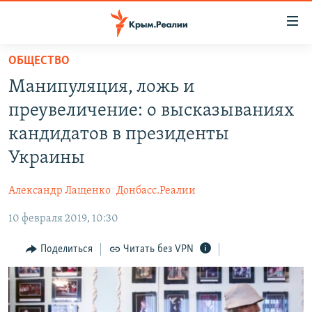
Доступность
ссылки
Вернуться
ОБЩЕСТВО
к
НОВОСТИ
Манипуляция, ложь и
основному
СПЕЦПРОЕКТЫ
содержанию
преувеличение: о высказываниях
ВОДА
Вернутся
ГРУЗ 200
кандидатов в президенты
к
ИСТОРИЯ
КАРТА ВОЕННЫХ ОБЪЕКТОВ КРЫМА
Украины
главной
ЕЩЕ
11 ЛЕТ ОККУПАЦИИ КРЫМА. 11 ИСТОРИЙ СОПРОТИВЛЕНИЯ
навигации
Александр Лащенко
Донбасс.Реалии
Вернутся
РАДІО СВОБОДА
ИНТЕРАКТИВ
к
10 февраля 2019, 10:30
КАК ОБОЙТИ БЛОКИРОВКУ
ИНФОГРАФИКА
поиску
Поделиться
Читать без VPN
ТЕЛЕПРОЕКТ КРЫМ.РЕАЛИИ
Українською
СОВЕТЫ ПРАВОЗАЩИТНИКОВ
Qırımtatar
ПРОПАВШИЕ БЕЗ ВЕСТИ