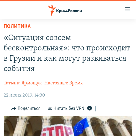
Доступность
ссылки
Вернуться
ПОЛИТИКА
к
НОВОСТИ
«Ситуация совсем
основному
СПЕЦПРОЕКТЫ
содержанию
бесконтрольная»: что происходит
ВОДА
Вернутся
ГРУЗ 200
в Грузии и как могут развиваться
к
ИСТОРИЯ
КАРТА ВОЕННЫХ ОБЪЕКТОВ КРЫМА
события
главной
ЕЩЕ
11 ЛЕТ ОККУПАЦИИ КРЫМА. 11 ИСТОРИЙ СОПРОТИВЛЕНИЯ
навигации
Татьяна Ярмощук
Настоящее Время
Вернутся
РАДІО СВОБОДА
ИНТЕРАКТИВ
к
22 июня 2019, 14:30
КАК ОБОЙТИ БЛОКИРОВКУ
ИНФОГРАФИКА
поиску
Поделиться
Читать без VPN
ТЕЛЕПРОЕКТ КРЫМ.РЕАЛИИ
Українською
СОВЕТЫ ПРАВОЗАЩИТНИКОВ
Qırımtatar
ПРОПАВШИЕ БЕЗ ВЕСТИ