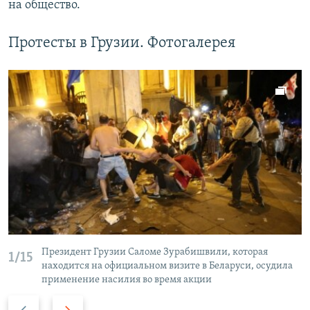
на общество.
Протесты в Грузии. Фотогалерея
Президент Грузии Саломе Зурабишвили, которая
1/15
находится на официальном визите в Беларуси, осудила
применение насилия во время акции
П
С