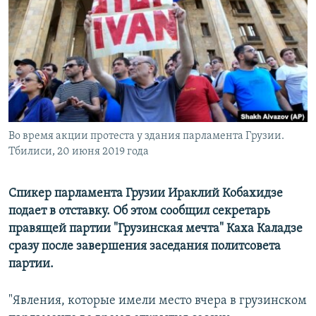
ПРИСОЕДИНЯЙТЕСЬ!
ПОБЕДИТЕЛЕЙ НЕ СУДЯТ?
КРЫМ.НЕПОКОРЕННЫЙ
ELIFBE
УКРАИНСКАЯ ПРОБЛЕМА КРЫМА
Все сайты RFE/RL
Во время акции протеста у здания парламента Грузии.
Тбилиси, 20 июня 2019 года
Спикер парламента Грузии Ираклий Кобахидзе
подает в отставку. Об этом сообщил секретарь
правящей партии "Грузинская мечта" Каха Каладзе
сразу после завершения заседания политсовета
партии.
"Явления, которые имели место вчера в грузинском