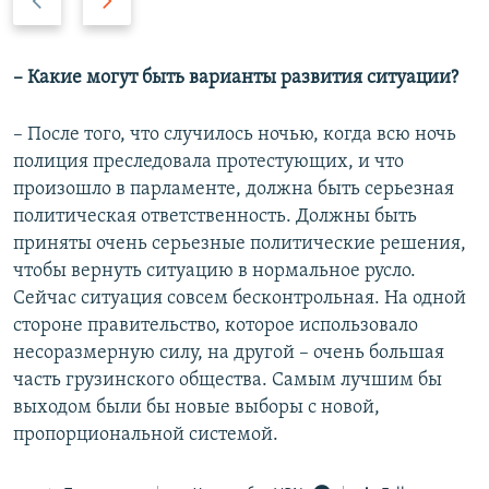
р
л
е
е
д
д
– Какие могут быть варианты развития ситуации?
ы
у
д
ю
– После того, что случилось ночью, когда всю ночь
у
щ
полиция преследовала протестующих, и что
щ
и
произошло в парламенте, должна быть серьезная
и
й
политическая ответственность. Должны быть
й
с
приняты очень серьезные политические решения,
с
л
чтобы вернуть ситуацию в нормальное русло.
л
а
Сейчас ситуация совсем бесконтрольная. На одной
а
й
стороне правительство, которое использовало
й
д
несоразмерную силу, на другой – очень большая
д
часть грузинского общества. Самым лучшим бы
выходом были бы новые выборы с новой,
пропорциональной системой.