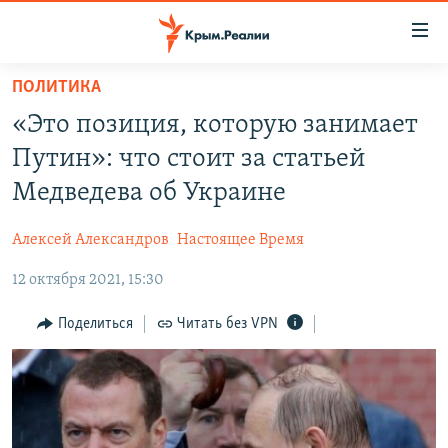
Доступность
ссылки
Вернуться
ПОЛИТИКА
к
НОВОСТИ
«Это позиция, которую занимает
основному
СПЕЦПРОЕКТЫ
содержанию
Путин»: что стоит за статьей
ВОДА
Вернутся
ГРУЗ 200
Медведева об Украине
к
ИСТОРИЯ
КАРТА ВОЕННЫХ ОБЪЕКТОВ КРЫМА
главной
Алексей Александров
Настоящее Время
ЕЩЕ
11 ЛЕТ ОККУПАЦИИ КРЫМА. 11 ИСТОРИЙ СОПРОТИВЛЕНИЯ
навигации
Вернутся
12 октября 2021, 15:30
РАДІО СВОБОДА
ИНТЕРАКТИВ
к
КАК ОБОЙТИ БЛОКИРОВКУ
ИНФОГРАФИКА
Поделиться
Читать без VPN
поиску
ТЕЛЕПРОЕКТ КРЫМ.РЕАЛИИ
Українською
СОВЕТЫ ПРАВОЗАЩИТНИКОВ
Qırımtatar
ПРОПАВШИЕ БЕЗ ВЕСТИ