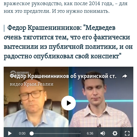
вражеское руководство, как после 2014 года, – для
них это предатели. И это нужно понимать.
Федор Крашенинников: "Медведев
очень тяготится тем, что его фактически
вытеснили из публичной политики, и он
радостно опубликовал свой конспект"
Федор Крашенинников об украинской статье Медведева
видео
Крым.Реалии
No media source currently available
0:00
6:36