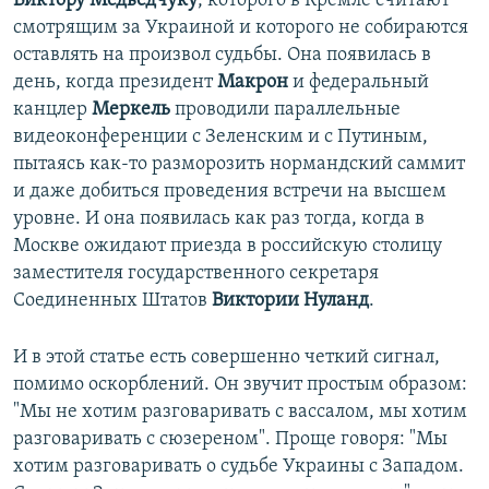
Виктору Медведчуку
, которого в Кремле считают
смотрящим за Украиной и которого не собираются
оставлять на произвол судьбы. Она появилась в
день, когда президент
Макрон
и федеральный
канцлер
Меркель
проводили параллельные
видеоконференции с Зеленским и с Путиным,
пытаясь как-то разморозить нормандский саммит
и даже добиться проведения встречи на высшем
уровне. И она появилась как раз тогда, когда в
Москве ожидают приезда в российскую столицу
заместителя государственного секретаря
Соединенных Штатов
Виктории Нуланд
.
И в этой статье есть совершенно четкий сигнал,
помимо оскорблений. Он звучит простым образом:
"Мы не хотим разговаривать с вассалом, мы хотим
разговаривать с сюзереном". Проще говоря: "Мы
хотим разговаривать о судьбе Украины с Западом.