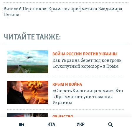
Виталий Портников: Крымская арифметика Владимира
Путина
ЧИТАЙТЕ ТАКЖЕ:
ВОЙНА РОССИИ ПРОТИВ УКРАИНЫ
Как Украина берет под контроль
«сухопутный коридор» в Крым
КРЫМ И ВОЙНА
«Стереть Киев с лица земли». Кто
в Крыму хочет уничтожения
Украины
ОБЩЕСТВО
Как Россия «мотивирует»
КТА
УКР
крымских абитуриентов