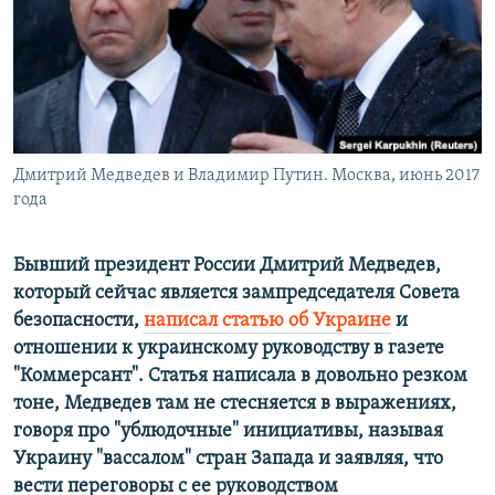
ПРИСОЕДИНЯЙТЕСЬ!
ПОБЕДИТЕЛЕЙ НЕ СУДЯТ?
КРЫМ.НЕПОКОРЕННЫЙ
ELIFBE
УКРАИНСКАЯ ПРОБЛЕМА КРЫМА
Все сайты RFE/RL
Дмитрий Медведев и Владимир Путин. Москва, июнь 2017
года
Бывший президент России Дмитрий Медведев,
который сейчас является зампредседателя Совета
безопасности,
написал статью об Украине
и
отношении к украинскому руководству в газете
"Коммерсант". Статья написала в довольно резком
тоне, Медведев там не стесняется в выражениях,
говоря про "ублюдочные" инициативы, называя
Украину "вассалом" стран Запада и заявляя, что
вести переговоры с ее руководством