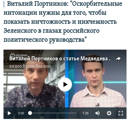
Виталий Портников: "Оскорбительные
интонации нужны для того, чтобы
показать ничтожность и никчемность
Зеленского в глазах российского
политического руководства"
Виталий Портников о статье Медведева про Украину
видео
Крым.Реалии
No media source currently available
0:00
7:26