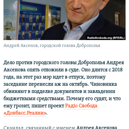
ПРИСОЕДИНЯЙТЕСЬ!
ПОБЕДИТЕЛЕЙ НЕ СУДЯТ?
КРЫМ.НЕПОКОРЕННЫЙ
ELIFBE
УКРАИНСКАЯ ПРОБЛЕМА КРЫМА
Все сайты RFE/RL
Андрей Аксенов, городской голова Доброполья
Дело против городского головы Доброполья Андрея
Аксенова опять отложили в суде. Оно длится с 2018
года, на этот раз мэр идет в отпуск, поэтому
заседание перенесли аж на октябрь. Чиновника
обвиняют в подделке документов и завладении
бюджетными средствами. Почему его судят, и что
ему грозит, пишет проект
Радіо Свобода
«Донбасс.Реалии»
.
Скандал, связанный с именем
Андрея Аксенова
,