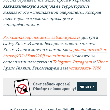
Россия отрицает, что ведет против Украины
захватническую войну на ее территории и
называет это «специальной операцией», которая
имеет целью «демилитаризацию и
денацификацию».
Роскомнадзор пытается заблокировать
доступ к
сайту Крым.Реалии. Беспрепятственно читать
Крым.Реалии можно с помощью
зеркального сайта:
https://d12s35ozj9k0jj.cloudfront.net/
следите за
основными новостями в
Telegram
,
Instagram
и
Viber
Крым.Реалии. Рекомендуем вам
установить VPN
.
Сайт заблокирован?
читать >
Обойдите блокировку!