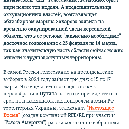
называемой "ЛНР" голосование, возможно, будет
идти целых три недели. А представительница
оккупационных властей, возглавяющая
облизбирком Марина Захарова заявила на
временно оккупированной части херсонской
области, что в ее регионе "жизненно необходимо"
досрочное голосование с 25 февраля по 14 марта,
так как значительную часть области сейчас можно
отнести к труднодоступным территориям.
В самой России голосование на президентских
выборах в 2024 году займет три дня: с 15 по 17
марта. Что еще известно о подготовке к
переизбранию
Путина
на пятый президентский
срок на находящихся под контролем армии РФ
территориях Украины, телеканалу
"Настоящее
Время"
(создан компанией
RFE/RL
при участии
"Голоса Америки"
) рассказал законно избранный