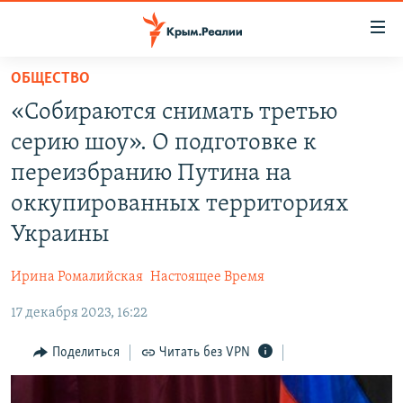
Доступность
ссылки
Вернуться
ОБЩЕСТВО
к
НОВОСТИ
«Собираются снимать третью
основному
СПЕЦПРОЕКТЫ
содержанию
серию шоу». О подготовке к
ВОДА
Вернутся
ГРУЗ 200
переизбранию Путина на
к
ИСТОРИЯ
КАРТА ВОЕННЫХ ОБЪЕКТОВ КРЫМА
оккупированных территориях
главной
ЕЩЕ
11 ЛЕТ ОККУПАЦИИ КРЫМА. 11 ИСТОРИЙ СОПРОТИВЛЕНИЯ
навигации
Украины
Вернутся
РАДІО СВОБОДА
ИНТЕРАКТИВ
к
Ирина Ромалийская
Настоящее Время
КАК ОБОЙТИ БЛОКИРОВКУ
ИНФОГРАФИКА
поиску
17 декабря 2023, 16:22
ТЕЛЕПРОЕКТ КРЫМ.РЕАЛИИ
Українською
Поделиться
Читать без VPN
СОВЕТЫ ПРАВОЗАЩИТНИКОВ
Qırımtatar
ПРОПАВШИЕ БЕЗ ВЕСТИ