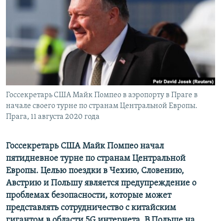
ПРИСОЕДИНЯЙТЕСЬ!
ПОБЕДИТЕЛЕЙ НЕ СУДЯТ?
КРЫМ.НЕПОКОРЕННЫЙ
ELIFBE
УКРАИНСКАЯ ПРОБЛЕМА КРЫМА
Все сайты RFE/RL
Госсекретарь США Майк Помпео в аэропорту в Праге в
начале своего турне по странам Центральной Европы.
Прага, 11 августа 2020 года
Госсекретарь США Майк Помпео начал
пятидневное турне по странам Центральной
Европы. Целью поездки в Чехию, Словению,
Австрию и Польшу является предупреждение о
проблемах безопасности, которые может
представлять сотрудничество с китайским
гигантом в области 5G интернета. В Польше на