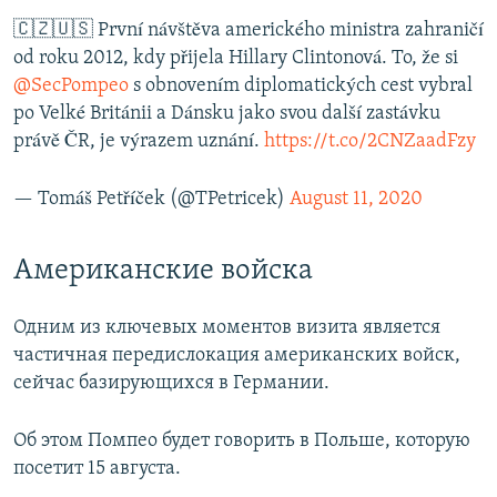
🇨🇿🇺🇸 První návštěva amerického ministra zahraničí
od roku 2012, kdy přijela Hillary Clintonová. To, že si
@SecPompeo
s obnovením diplomatických cest vybral
po Velké Británii a Dánsku jako svou další zastávku
právě ČR, je výrazem uznání.
https://t.co/2CNZaadFzy
— Tomáš Petříček (@TPetricek)
August 11, 2020
Американские войска
Одним из ключевых моментов визита является
частичная передислокация американских войск,
сейчас базирующихся в Германии.
Об этом Помпео будет говорить в Польше, которую
посетит 15 августа.