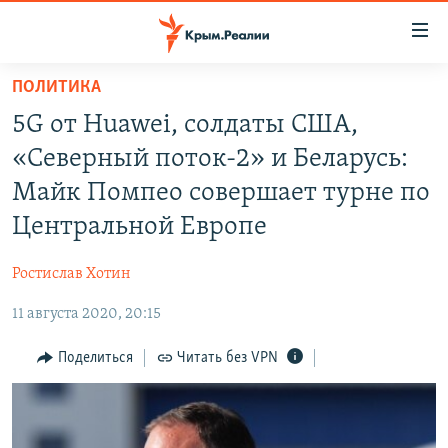
Доступность
ссылки
Вернуться
ПОЛИТИКА
к
НОВОСТИ
5G от Huawei, солдаты США,
основному
СПЕЦПРОЕКТЫ
содержанию
«Северный поток-2» и Беларусь:
ВОДА
Вернутся
ГРУЗ 200
Майк Помпео совершает турне по
к
ИСТОРИЯ
КАРТА ВОЕННЫХ ОБЪЕКТОВ КРЫМА
Центральной Европе
главной
ЕЩЕ
11 ЛЕТ ОККУПАЦИИ КРЫМА. 11 ИСТОРИЙ СОПРОТИВЛЕНИЯ
навигации
Ростислав Хотин
Вернутся
РАДІО СВОБОДА
ИНТЕРАКТИВ
к
11 августа 2020, 20:15
КАК ОБОЙТИ БЛОКИРОВКУ
ИНФОГРАФИКА
поиску
Поделиться
Читать без VPN
ТЕЛЕПРОЕКТ КРЫМ.РЕАЛИИ
Українською
СОВЕТЫ ПРАВОЗАЩИТНИКОВ
Qırımtatar
ПРОПАВШИЕ БЕЗ ВЕСТИ