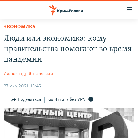
Доступность
ссылки
Вернуться
ЭКОНОМИКА
к
НОВОСТИ
Люди или экономика: кому
основному
СПЕЦПРОЕКТЫ
содержанию
правительства помогают во время
ВОДА
Вернутся
ГРУЗ 200
пандемии
к
ИСТОРИЯ
КАРТА ВОЕННЫХ ОБЪЕКТОВ КРЫМА
главной
Александр Янковский
ЕЩЕ
11 ЛЕТ ОККУПАЦИИ КРЫМА. 11 ИСТОРИЙ СОПРОТИВЛЕНИЯ
навигации
Вернутся
27 мая 2021, 15:45
РАДІО СВОБОДА
ИНТЕРАКТИВ
к
КАК ОБОЙТИ БЛОКИРОВКУ
ИНФОГРАФИКА
Поделиться
Читать без VPN
поиску
ТЕЛЕПРОЕКТ КРЫМ.РЕАЛИИ
Українською
СОВЕТЫ ПРАВОЗАЩИТНИКОВ
Qırımtatar
ПРОПАВШИЕ БЕЗ ВЕСТИ