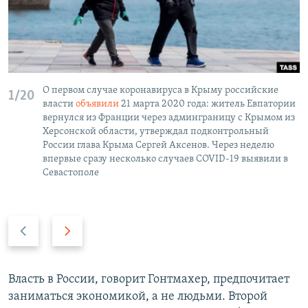
О первом случае коронавируса в Крыму российские
1/20
власти
объявили
21 марта 2020 года: житель Евпатории
вернулся из Франции через админграницу с Крымом из
Херсонской области, утверждал подконтрольный
России глава Крыма Сергей Аксенов. Через неделю
впервые сразу несколько случаев COVID-19 выявили в
Севастополе
П
С
р
л
е
е
д
д
Власть в России, говорит Гонтмахер, предпочитает
ы
у
заниматься экономикой, а не людьми. Второй