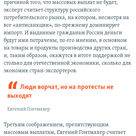
д
ю
причиной того, что массовых выплат не будет,
у
щ
эксперт считает структуру российского
щ
и
потребительского рынка, на котором, несмотря на
и
й
все «антисанкции», по-прежнему доминирует
й
с
импорт. И выданные гражданам России деньги
с
л
будут ими потрачены, по его мнению, в основном
л
а
на товары и продукты производства других стран,
а
й
и, таким образом, окажутся в итоге поддержкой не
й
д
столько для отечественной экономики, сколько для
д
экономик стран-экспортеров.
Люди ворчат, но на протесты не
выходят
Евгений Гонтмахер
Третьим соображением, препятствующим
массовым выплатам, Евгений Гонтмахер считает