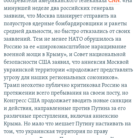
обозреватели американского телеканала
CNN
. «На
минувшей неделе два российских генерала
заявили, что Москва планирует отправить на
полуостров ядерные бомбардировщики и ракеты
средней дальности, но быстро отказались от своих
заявлений. Тем не менее НАТО обрушилось на
Россию за ее «широкомасштабное наращивание
военной мощи в Крыму», и Совет национальной
безопасности США заявил, что аннексия Москвой
украинской территории «продолжает представлять
угрозу для наших региональных союзников».
Трамп неохотно публично критиковал Россию на
протяжении всего пребывания на своем посту, но
Конгресс США продолжает вводить новые санкции
и действия, направленные против Путина за его
различные преступления, включая аннексию
Крыма. Но мало что мешает Путину настаивать на
том, что украинская территория по праву