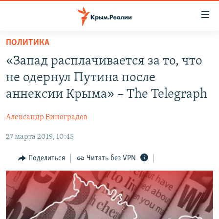
Доступность
ссылки
Вернуться
ПОЛИТИКА
к
НОВОСТИ
«Запад расплачивается за то, что
основному
СПЕЦПРОЕКТЫ
содержанию
не одернул Путина после
ВОДА
Вернутся
ГРУЗ 200
аннексии Крыма» – The Telegraph
к
ИСТОРИЯ
КАРТА ВОЕННЫХ ОБЪЕКТОВ КРЫМА
главной
Александр Виноградов
ЕЩЕ
11 ЛЕТ ОККУПАЦИИ КРЫМА. 11 ИСТОРИЙ СОПРОТИВЛЕНИЯ
навигации
Вернутся
27 марта 2019, 10:45
РАДІО СВОБОДА
ИНТЕРАКТИВ
к
КАК ОБОЙТИ БЛОКИРОВКУ
ИНФОГРАФИКА
Поделиться
Читать без VPN
поиску
ТЕЛЕПРОЕКТ КРЫМ.РЕАЛИИ
Українською
СОВЕТЫ ПРАВОЗАЩИТНИКОВ
Qırımtatar
ПРОПАВШИЕ БЕЗ ВЕСТИ