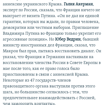
аннексию украинского Крыма.
Галия Акерман
,
эксперт по России, сказала, что Франция ничего не
выиграет от визита Путина. «Он не дал ни единой
гарантии, которых вы ждали, по правам человека,
демократии или честным выборам. Приглашение
Владимира Путина во Францию только укрепит его
агрессивные позиции». Но
Юбер Ведрин
, бывший
министр иностранных дел Франции, сказал, что
Макрон был прав, пытаясь восстановить диалог. Он
указал, что Франция и Германия настаивали на
восстановлении членства России в Совете Европы в
мае после того, как ее право голоса было
приостановлены в связи с аннексией Крыма.
Некоторые из 47 государств-членов
правозащитного органа выступили против этого
шага, но большинство согласилось с тем, что
предпочтительнее взаимодействовать с Россией,
чем заморозить контакты».