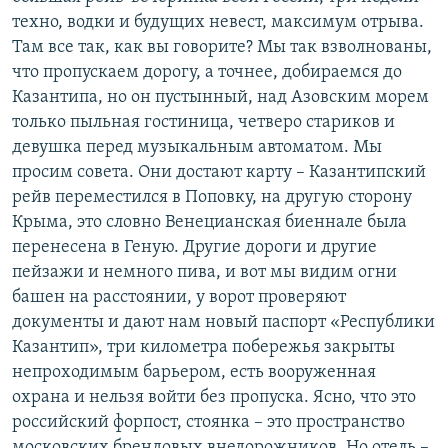
техно, водки и будущих невест, максимум отрыва.
Там все так, как вы говорите? Мы так взволнованы,
что пропускаем дорогу, а точнее, добираемся до
Казантипа, но он пустынный, над Азовским морем
только пыльная гостиница, четверо стариков и
девушка перед музыкальным автоматом. Мы
просим совета. Они достают карту – Казантипский
рейв переместился в Поповку, на другую сторону
Крыма, это словно Венецианская биеннале была
перенесена в Геную. Другие дороги и другие
пейзажи и немного пива, и вот мы видим огни
башен на расстоянии, у ворот проверяют
документы и дают нам новый паспорт «Республики
Казантип», три километра побережья закрыты
непроходимым барьером, есть вооруженная
охрана и нельзя войти без пропуска. Ясно, что это
российский форпост, стоянка – это пространство
московских брендовых внедорожников. Но отель –