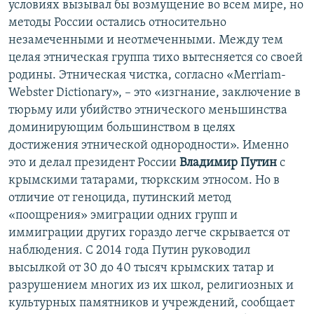
условиях вызывал бы возмущение во всем мире, но
методы России остались относительно
незамеченными и неотмеченными. Между тем
целая этническая группа тихо вытесняется со своей
родины. Этническая чистка, согласно «Merriam-
Webster Dictionary», – это «изгнание, заключение в
тюрьму или убийство этнического меньшинства
доминирующим большинством в целях
достижения этнической однородности». Именно
это и делал президент России
Владимир Путин
с
крымскими татарами, тюркским этносом. Но в
отличие от геноцида, путинский метод
«поощрения» эмиграции одних групп и
иммиграции других гораздо легче скрывается от
наблюдения. С 2014 года Путин руководил
высылкой от 30 до 40 тысяч крымских татар и
разрушением многих из их школ, религиозных и
культурных памятников и учреждений, сообщает