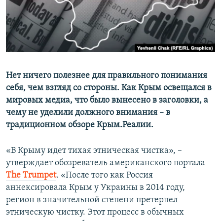
ПРИСОЕДИНЯЙТЕСЬ!
ПОБЕДИТЕЛЕЙ НЕ СУДЯТ?
КРЫМ.НЕПОКОРЕННЫЙ
ELIFBE
УКРАИНСКАЯ ПРОБЛЕМА КРЫМА
Все сайты RFE/RL
Нет ничего полезнее для правильного понимания
себя, чем взгляд со стороны. Как Крым освещался в
мировых медиа, что было вынесено в заголовки, а
чему не уделили должного внимания – в
традиционном обзоре Крым.Реалии.
«В Крыму идет тихая этническая чистка», –
утверждает обозреватель американского портала
Тhe Тrumpet
. «После того как Россия
аннексировала Крым у Украины в 2014 году,
регион в значительной степени претерпел
этническую чистку. Этот процесс в обычных