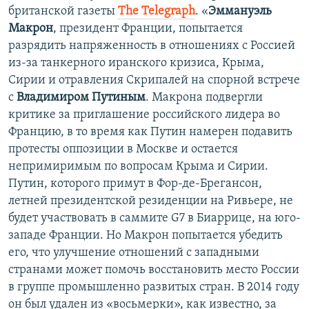
британской газеты
The Telegraph
. «
Эммануэль
Макрон
, президент Франции, попытается
разрядить напряженность в отношениях с Россией
из-за танкерного иранского кризиса, Крыма,
Сирии и отравления Скрипалей на спорной встрече
с
Владимиром Путиным
. Макрона подвергли
критике за приглашение российского лидера во
Францию, в то время как Путин намерен подавить
протесты оппозиции в Москве и остается
непримиримым по вопросам Крыма и Сирии.
Путин, которого примут в Фор-де-Брегансон,
летней президентской резиденции на Ривьере, не
будет участвовать в саммите G7 в Биаррице, на юго-
западе Франции. Но Макрон попытается убедить
его, что улучшение отношений с западными
странами может помочь восстановить место России
в группе промышленно развитых стран. В 2014 году
он был удален из «восьмерки», как известно, за