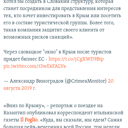
хотел бы создать в Словакии структуру, которая
станет посредником для представления интересов
тех, кто хочет инвестировать в Крым или посетить
его в составе туристической группы. Более того,
такая компания защитит своего клиента от
возможных рисков санкций».
Через словацкое "окно" в Крым после туристов
придет бизнес ЕС -
https://t.co/jCgXWD9Bip
pic.twitter.com/t3wE6FALVa
— Александр Виноградов (@CrimeaMonitor)
20
августа 2019 г.
«Вниз по Крыму», – репортаж о поездке на
Казантип опубликовал корреспондент итальянской
газеты
Il Foglio
. «Куда, вы сказали, мы едем? Самая
большая рейв-вечеринка всей России, три недели