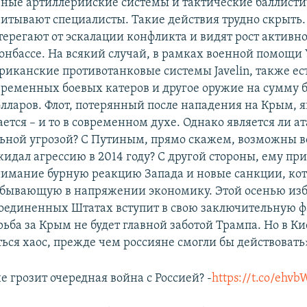
ные артиллерийские системы и тактические баллист
читывают специалисты. Такие действия трудно скрыт
терегают от эскалации конфликта и видят рост активно
онбассе. На всякий случай, в рамках военной помощи
риканские противотанковые системы Javelin, также ест
овременных боевых катеров и другое оружие на сумму 
лларов. Флот, потерянный после нападения на Крым, 
ется – и то в современном духе. Однако является ли ат
ьной угрозой? С Путиным, прямо скажем, возможны в
идал агрессию в 2014 году? С другой стороны, ему пр
нимание бурную реакцию Запада и новые санкции, кот
ребывающую в напряжении экономику. Этой осенью из
оединенных Штатах вступит в свою заключительную фа
рьба за Крым не будет главной заботой Трампа. Но в К
ься хаос, прежде чем россияне смогли бы действовать
е грозит очередная война с Россией? -
https://t.co/ehv