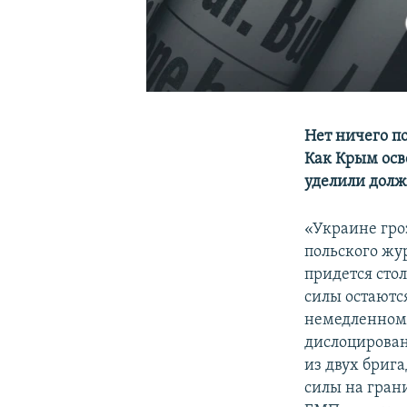
Нет ничего по
Как Крым осв
уделили долж
«Украине гроз
польского ж
придется сто
силы остаются
немедленному
дислоцировано
из двух бриг
силы на грани