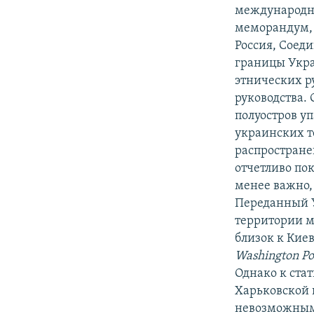
международны
меморандум,
Россия, Соед
границы Укра
этнических р
руководства. 
полуостров у
украинских т
распростране
отчетливо пок
менее важно,
Переданный У
территории м
близок к Кие
Washington Po
Однако к стат
Харьковской 
невозможным 