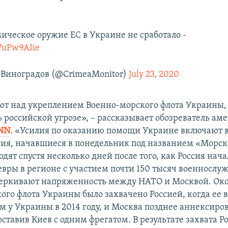
ическое оружие ЕС в Украине не сработало -
VVuPw9AIie
Виноградов (@CrimeaMonitor)
July 23, 2020
т над укреплением Военно-морского флота Украины,
ь российской угрозе», – рассказывает обозреватель ам
NN
. «Усилия по оказанию помощи Украине включают в
ия, начавшиеся в понедельник под названием «Морск
дят спустя несколько дней после того, как Россия нач
вры в регионе с участием почти 150 тысяч военнослу
еркивают напряженность между НАТО и Москвой. Ок
ого флота Украины было захвачено Россией, когда ее 
м у Украины в 2014 году, и Москва позднее аннексиро
ставив Киев с одним фрегатом. В результате захвата Р