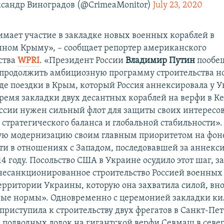
сандр Виноградов (@CrimeaMonitor)
July 23, 2020
мает участие в закладке новых военных кораблей в
ном Крыму», – сообщает репортер американского
ства
WPRI
. «Президент России
Владимир Путин
пообе
продолжить амбициозную программу строительства н
оде поездки в Крым, который Россия аннексировала у 
время закладки двух десантных кораблей на верфи в К
России нужен сильный флот для защиты своих интересо
стратегического баланса и глобальной стабильности».
ую модернизацию своим главным приоритетом на фон
и в отношениях с Западом, последовавшей за аннекс
4 году. Посольство США в Украине осудило этот шаг, з
 «несанкционированное строительство Россией военных
ерритории Украины, которую она захватила силой, вн
ые нормы». Одновременно с церемонией закладки ки
приступила к строительству двух фрегатов в Санкт-Пет
 подводных лодок на гигантской верфи Севмаш в севе