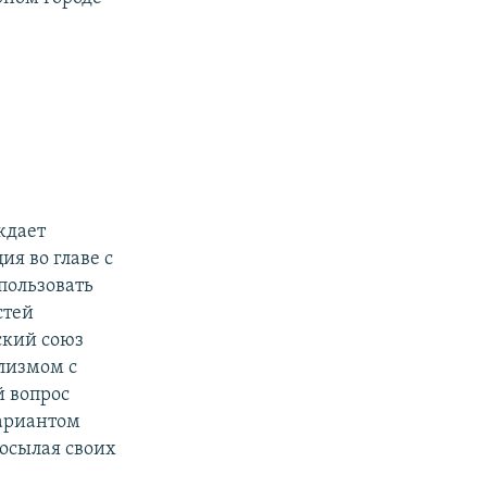
ждает
ия во главе с
пользовать
стей
ский союз
ализмом с
 вопрос
вариантом
Посылая своих