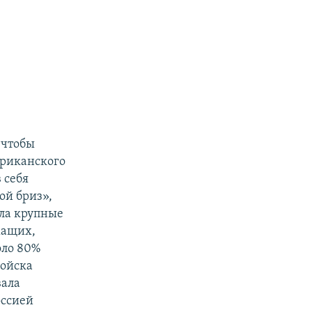
 чтобы
ериканского
 себя
ой бриз»,
ала крупные
жащих,
оло 80%
войска
вала
оссией