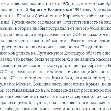
х договоров, подписанных с 1975 года, в том числе Б
 подписанный
Борисом Ельциным
в 1994 году. В этом
иненные Штаты и Соединенное Королевство обязались 
ины. Путин часто ссылался на «ответственность за за
усских, которые якобы пострадали от нового украинск
Однако независимое расследование ООН показало, что д
пал под тяжестью военной машины России, этнические 
ерриториях не находились в опасности. Позднейшее
ние конфликта на Луганскую и Донецкую области еще
азало, что целью была территория, а не защита населен
 возвращение важного культурного центра обратно в Р
ССР и, следовательно, технически являющийся часть
енее 70 лет, исторически Крым был, по крайней мере,
ву, как и Москве. Большая часть населения Крыма, по
st
, составляющая до 82%, поддерживает российское пр
истике одобрения нельзя относиться серьезно, так как
правозащитной группы, права человека там подавляютс
свободное выражение своего мнения по отношению 