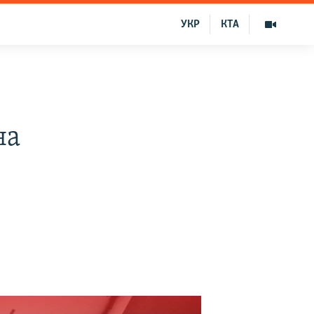
УКР
КТА
на