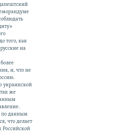
удапештский
 меморандуме
соблюдать
щиту»
ого
о того, как
русские на
 более
ия, и, что не
оссию.
ю украинской
 так же
 данным
авление.
, по данным
я, что делает
к Российской