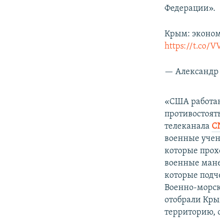
Федерации».
Крым: эконом
https://t.co/
— Александр 
«США работаю
противостоят
телеканала
C
военные учен
которые прохо
военные мане
которые подч
Военно-морск
отобрали Кры
территорию, о