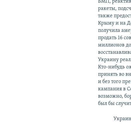
БМП, реактив
ракеты, подс
также предос
Крыму и на Д
получила аме
продать 16 с
миллионов до
восстанавлива
Украину реал
Кто-нибудь ож
принять во в
и без того п
кампания в С
возможно, бо
был бы случит
Украин