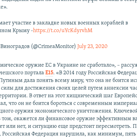
е».
ает участие в закладке новых военных кораблей в
нном Крыму -
https://t.co/uYcKdyrvhM
Виноградов (@CrimeaMonitor)
July 23, 2020
мическое оружие ЕС в Украине не сработало», – рассу
 чешского портала
Е15
. «В 2014 году Российская Федерац
утиным дала понять всему миру, что она не боится ис
силы для достижения своих целей путем аннексии ча
ерритории. В ответ на этот хищнический шаг Европей
зал, что он не боится бороться с современным импери
ного оружия экономического уничтожения. Ключевой
в том, окажется ли финансовое оружие эффективным 
ет или нет, и ситуацию еще предстоит пересмотреть. 
, Российская Федерация нарушила, как минимум, пять