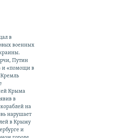
щал в
овых военных
Украины.
ерчи, Путин
в и «помощи в
 Кремль
е
ией Крыма
аявив в
 кораблей на
овь нарушает
лей в Крыму
ербурге и
рном городе