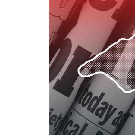
ПОБЕДИТЕЛЕЙ НЕ СУДЯТ?
КРЫМ.НЕПОКОРЕННЫЙ
ELIFBE
УКРАИНСКАЯ ПРОБЛЕМА КРЫМА