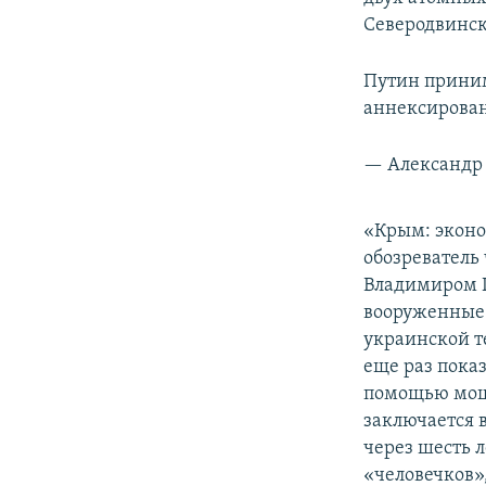
Северодвинск
Путин приним
аннексирова
— Александр 
«Крым: эконо
обозреватель
Владимиром П
вооруженные 
украинской т
еще раз пока
помощью мощ
заключается 
через шесть л
«человечков»