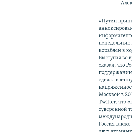
— Алек
«Путин прини
аннексирован
информагент
понедельник 
кораблей в х
Выступая во 
сказал, что 
поддержании 
сделал военн
напряженност
Москвой в 201
Twitter, что
суверенной т
международн
Россия также 
двух атомных