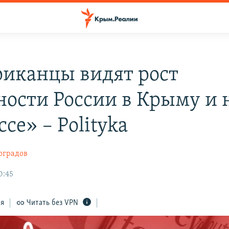
иканцы видят рост
ности России в Крыму и 
се» – Рolityka
оградов
0:45
ся
Читать без VPN