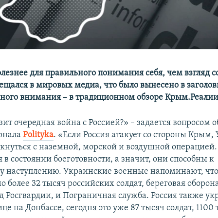
лезнее для правильного понимания себя, чем взгляд с
ещался в мировых медиа, что было вынесено в заголовк
ного внимания – в традиционном обзоре Крым.Реалии
ит очередная война с Россией?» – задается вопросом 
урнала
Рolityka
. «Если Россия атакует со стороны Крым,
лкнуться с наземной, морской и воздушной операцией.
 в состоянии боеготовности, а значит, они способны к
 наступлению. Украинские военные напоминают, что
 более 32 тысяч российских солдат, береговая оборон
ад Росгвардии, и Пограничная служба. Россия также ук
це на Донбассе, сегодня это уже 87 тысяч солдат, 1100 