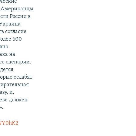
ические
ь. Американцы
сти России в
 Украина
ь согласие
более 600
явно
ака на
се сценарии.
идется
орые ослабят
бирательная
зу, и,
иеве должен
».
bWY0hK2