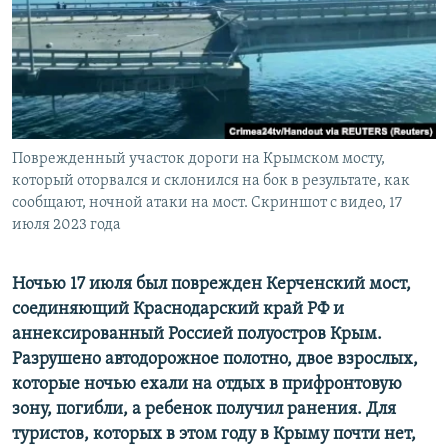
ПРИСОЕДИНЯЙТЕСЬ!
ПОБЕДИТЕЛЕЙ НЕ СУДЯТ?
КРЫМ.НЕПОКОРЕННЫЙ
ELIFBE
УКРАИНСКАЯ ПРОБЛЕМА КРЫМА
Все сайты RFE/RL
Поврежденный участок дороги на Крымском мосту,
который оторвался и склонился на бок в результате, как
сообщают, ночной атаки на мост. Скриншот с видео, 17
июля 2023 года
Ночью 17 июля был поврежден Керченский мост,
соединяющий Краснодарский край РФ и
аннексированный Россией полуостров Крым.
Разрушено автодорожное полотно, двое взрослых,
которые ночью ехали на отдых в прифронтовую
зону, погибли, а ребенок получил ранения. Для
туристов, которых в этом году в Крыму почти нет,