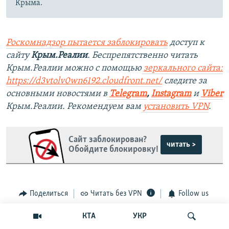
Крыма.
Роскомнадзор пытается заблокировать
доступ к
сайту
Крым.Реалии
. Беспрепятственно читать
Крым.Реалии можно с помощью
зеркального сайта:
https://d3vtolv0wn6192.cloudfront.net/
следите за
основными новостями в
Telegram
,
Instagram
и
Viber
Крым.Реалии. Рекомендуем вам
установить VPN
.
Сайт заблокирован?
читать >
Обойдите блокировку!
Поделиться
Читать без VPN
Follow us
КТА
УКР
This item is part of