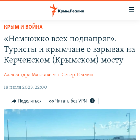
Доступность
ссылки
Вернуться
КРЫМ И ВОЙНА
к
НОВОСТИ
«Немножко всех поднапряг».
основному
СПЕЦПРОЕКТЫ
содержанию
Туристы и крымчане о взрывах на
ВОДА
Вернутся
ГРУЗ 200
Керченском (Крымском) мосту
к
ИСТОРИЯ
КАРТА ВОЕННЫХ ОБЪЕКТОВ КРЫМА
главной
Александра Маккавеева
Север. Реалии
ЕЩЕ
11 ЛЕТ ОККУПАЦИИ КРЫМА. 11 ИСТОРИЙ СОПРОТИВЛЕНИЯ
навигации
Вернутся
18 июля 2023, 22:00
РАДІО СВОБОДА
ИНТЕРАКТИВ
к
КАК ОБОЙТИ БЛОКИРОВКУ
ИНФОГРАФИКА
Поделиться
Читать без VPN
поиску
ТЕЛЕПРОЕКТ КРЫМ.РЕАЛИИ
Українською
СОВЕТЫ ПРАВОЗАЩИТНИКОВ
Qırımtatar
ПРОПАВШИЕ БЕЗ ВЕСТИ