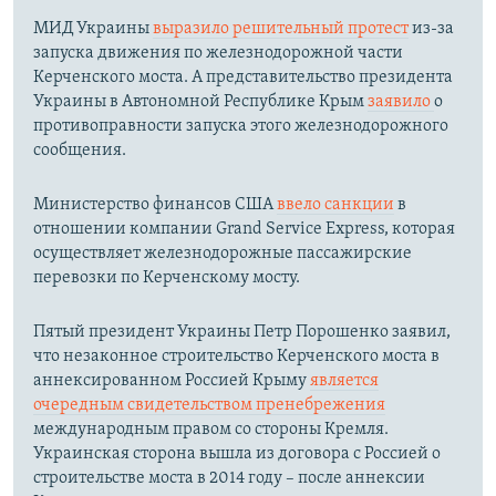
МИД Украины
выразило решительный протест
из-за
запуска движения по железнодорожной части
Керченского моста. А представительство президента
Украины в Автономной Республике Крым
заявило
о
противоправности запуска этого железнодорожного
сообщения.
Министерство финансов США
ввело санкции
в
отношении компании Grand Service Express, которая
осуществляет железнодорожные пассажирские
перевозки по Керченскому мосту.
Пятый президент Украины Петр Порошенко заявил,
что незаконное строительство Керченского моста в
аннексированном Россией Крыму
является
очередным свидетельством пренебрежения
международным правом со стороны Кремля.
Украинская сторона вышла из договора с Россией о
строительстве моста в 2014 году – после аннексии