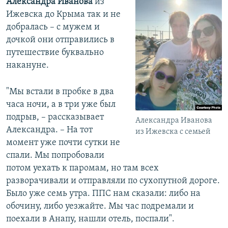
Александра Иванова
из
Ижевска до Крыма так и не
добралась – с мужем и
дочкой они отправились в
путешествие буквально
накануне.
"Мы встали в пробке в два
часа ночи, а в три уже был
подрыв, – рассказывает
Александра Иванова
Александра. – На тот
из Ижевска с семьей
момент уже почти сутки не
спали. Мы попробовали
потом уехать к паромам, но там всех
разворачивали и отправляли по сухопутной дороге.
Было уже семь утра. ППС нам сказали: либо на
обочину, либо уезжайте. Мы час подремали и
поехали в Анапу, нашли отель, поспали".