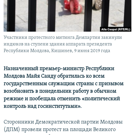
ПРИСОЕДИНЯЙТЕСЬ!
ПОБЕДИТЕЛЕЙ НЕ СУДЯТ?
КРЫМ.НЕПОКОРЕННЫЙ
ELIFBE
Участники протестного митинга Демпартии закинули
УКРАИНСКАЯ ПРОБЛЕМА КРЫМА
индюков на ступени здания аппарата президента
Все сайты RFE/RL
Республики Молдова, Кишинев, 9 июня 2019 года
Назначенный премьер-министр Республики
Молдова Майя Санду обратилась ко всем
государственным служащим страны с призывом
возобновить в понедельник работу в обычном
режиме и пообещала отменить «политический
контроль над госинститутами».
Сторонники Демократической партии Молдовы
(ДПМ) провели протест на площади Великого