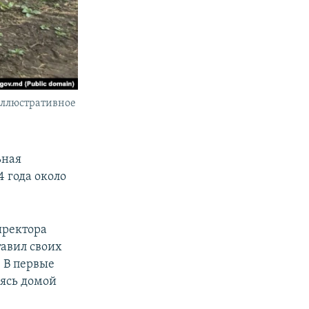
Иллюстративное
ьная
 года около
иректора
тавил своих
. В первые
ясь домой