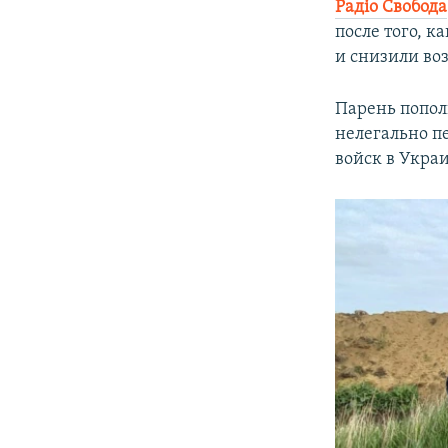
Радіо Свобода
после того, к
и снизили воз
Парень попол
нелегально п
войск в Украи