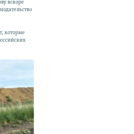
ву вскоре
онодательство
т, которые
российских