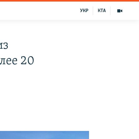
УКР
КТА
из
лее 20