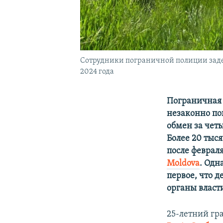
Сотрудники пограничной полиции задер
2024 года
Пограничная 
незаконно по
обмен за чет
Более 20 тыс
после февраля
Moldova
. Одн
первое, что д
органы власт
25-летний г