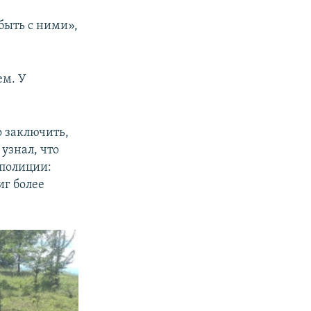
 быть с ними»,
ем. У
о заключить,
узнал, что
 полиции:
иг более