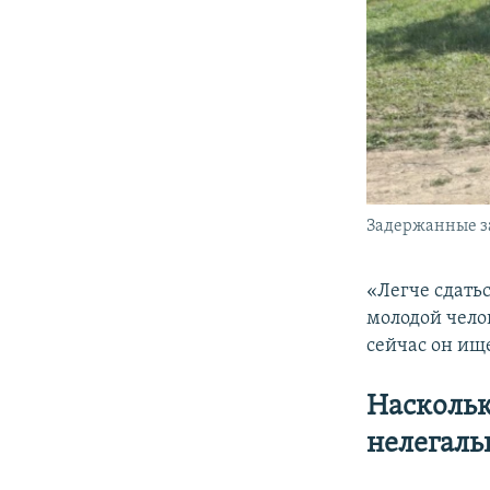
Задержанные за
«Легче сдать
молодой чело
сейчас он ище
Наскольк
нелегаль