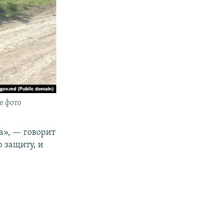
е фото
а», — говорит
 защиту, и