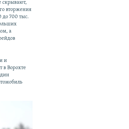
е скрывают,
ого вторжения
 до 700 тыс.
больших
ом, а
рейдов
и и
 в Ворохте
Один
втомобиль