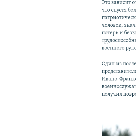
Это зависит о
что спустя б
патриотическ
человек, знач
потерь и без
трудоспособн
военного рук
Один из пос
представител
Ивано-Франко
военнослужащ
получил повр