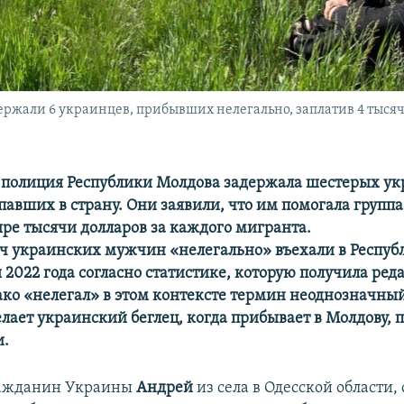
жали 6 украинцев, прибывших нелегально, заплатив 4 тысяч
полиция Республики Молдова задержала шестерых ук
павших в страну. Они заявили, что им помогала группа
ыре тысячи долларов за каждого мигранта.
яч украинских мужчин «нелегально» въехали в Респуб
 2022 года согласно статистике, которую получила ре
ако «нелегал» в этом контексте термин неоднозначный
елает украинский беглец, когда прибывает в Молдову, 
и.
ражданин Украины
Андрей
из села в Одесской области,