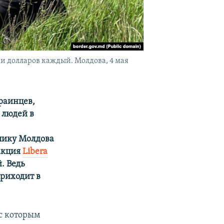
и долларов каждый. Молдова, 4 мая
раинцев,
 людей в
лику Молдова
дакция
Libera
. Ведь
приходит в
 с которым