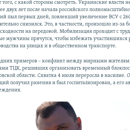
т того, с какой стороны смотреть. Украинские власти н
олее двух лет после начала российского полномасштабн
ий пыл первых дней, повлекший увеличение ВСУ с 260
ительно снизился. Это, в частности, произошло из-за 
ысходности на передовой. Мобилизация проходит с труд
ые мужчины прячутся, чтобы избежать участившихся 
оводства на улицах и в общественном транспорте.
ледних примеров – конфликт между мирными жителям
ями ТЦК, решивших организовать временный блокпост
вской области. Схватка 4 июля переросла в насилие. 
ий получил ранения и был госпитализирован, а его а
еждения.