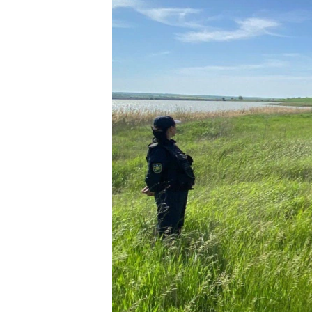
ПОБЕДИТЕЛЕЙ НЕ СУДЯТ?
КРЫМ.НЕПОКОРЕННЫЙ
ELIFBE
УКРАИНСКАЯ ПРОБЛЕМА КРЫМА