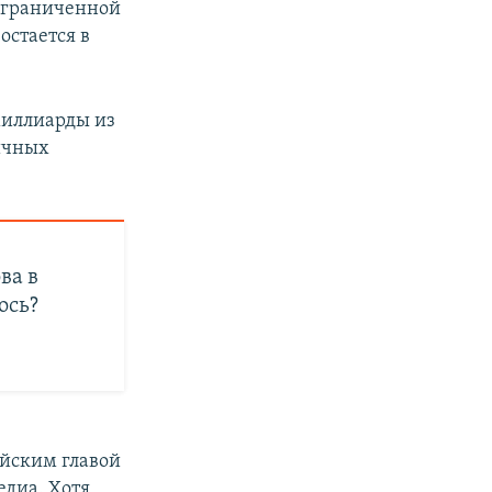
 ограниченной
остается в
иллиарды из
ичных
ва в
ось?
ийским главой
диа. Хотя