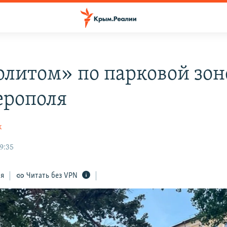
литом» по парковой зон
рополя
к
9:35
ся
Читать без VPN