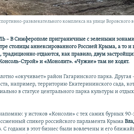
портивно-развлекательного комплекса на улице Воровского в
 – В Симферополе приграничные с зелеными зонами
нтре столицы аннексированного Россией Крыма, а то и
х, традиционно отдаются, как правило, двум застройщ
онсоль-Строй» и «Монолит». «Чужие» там не ходят.
лотно «окучивает» район Гагаринского парка. Другая 
ста, например, территорию Екатерининского сада, к
ально в статусе центрального парка культуры и отдых
 напомню: у истоков «Консоли» с тех самих бурных 90-
ссменный спикер российского парламента Крыма
Вл
в
. С годами в этот бизнес были вовлечены и его ближа