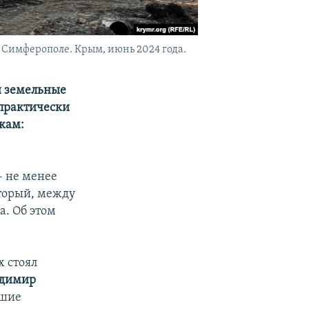
 Симферополе. Крым, июнь 2024 года.
 земельные
 практически
икам:
– не менее
оторый, между
а. Об этом
х стоял
адимир
йшие