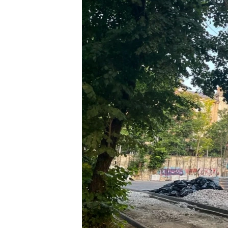
ПОБЕДИТЕЛЕЙ НЕ СУДЯТ?
КРЫМ.НЕПОКОРЕННЫЙ
ELIFBE
УКРАИНСКАЯ ПРОБЛЕМА КРЫМА