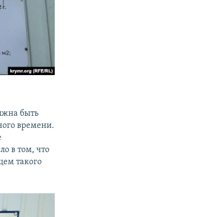
олжна быть
ного времени.
е
о в том, что
щем такого