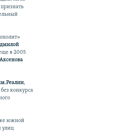
м признать
тельный
Монолит»
дмилой
еще в 2005
Аксенова
м.Реалии
,
 без конкурса
ного
йке южной
и улиц