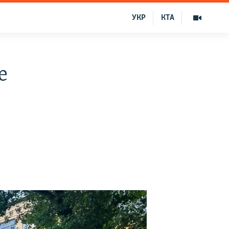
УКР
КТА
е