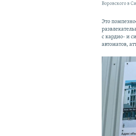
Воровского в С
Это помпезно
развлекатель
с кардио- и 
автоматов, ат