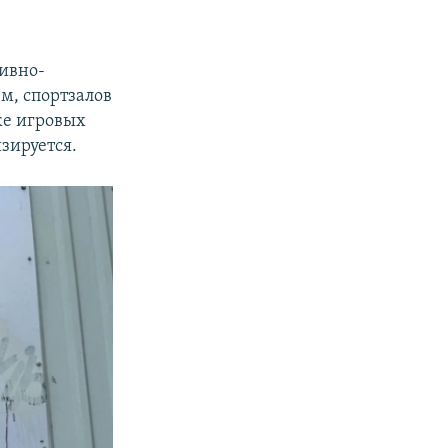
ивно-
м, спортзалов
же игровых
изируется.