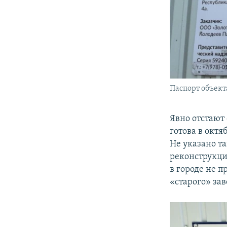
Паспорт объект
Явно отстают
готова в октя
Не указано т
реконструкции
в городе не 
«старого» за