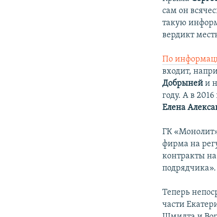
сам он всячес
такую информ
вердикт мес
По информац
входит, напр
Добрыней
и 
году. А в 201
Елена Алекса
ГК «Монолит»
фирма на рег
контракты на
подрядчика».
Теперь непос
части Екатер
Шмидта и Вор