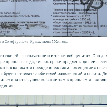
а в Симферополе. Крым, июнь 2024 года
 со сдачей в эксплуатацию и точки «общепита». Она д
бре прошлого года, теперь сроки продлены до неизвест
акже, в каком это прежде «нежилом помещении» посл
 будут потчевать любителей развлечений и спорта. Дел
припоминают о существовании там в прошлом и настоя
ведения.