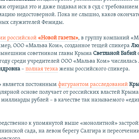
ки отрицал это и даже подавал иск в суд с требование
ацию недостоверной. Пока не слышно, каков оконча
тных служителей Фемиды.
ии российской
«Новой газеты»
, в группу компаний «
имер, ООО «Мальва Ком», созданное тещей спикера
Лю
нынешним советником главы Крыма
Светланой Бабий
6 году среди учредителей ООО «Мальва Ком» числилась
ндровна
–
полная тезка
жены российского спикера.
 является постоянным
фигурантом расследований
Кры
улярной основе получает от российских властей Крыма
 миллиарды рублей – в качестве так называемого «еди
редственно к упомянутой выше «монолитной» застро
ининской сада, на левом берегу Салгира и пересечени
овского.