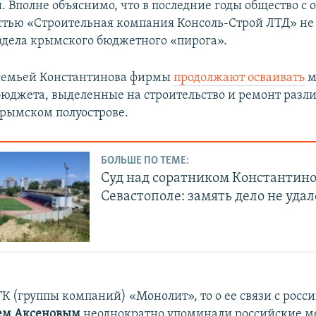
. Вполне объяснимо, что в последние годы общество с
стью «Строительная компания Консоль-Строй ЛТД» не 
аздела крымского бюджетного «пирога».
 семьей Константинова фирмы
продолжают осваивать
м
бюджета, выделенные на строительство и ремонт разл
Крымском полуострове.
БОЛЬШЕ ПО ТЕМЕ:
Суд над соратником Константино
Севастополе: замять дело не удал
ГК (группы компаний) «Монолит», то о ее связи с росс
ем Аксеновым
неоднократно упоминали российские ме