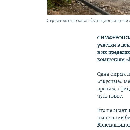
Строительство многофункционального с
СИМФЕРОПОЛЬ
участки в це
в их предела
компаниям «К
Одна фирма п
«вкусные» ме
прочим, офици
чуть ниже.
Кто не знает,
нынешний бе
Константино