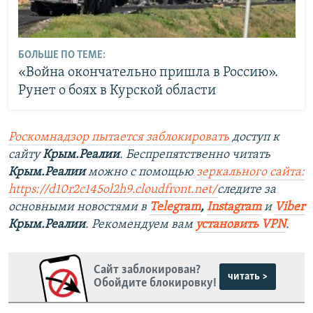
БОЛЬШЕ ПО ТЕМЕ:
«Война окончательно пришла в Россию».
Рунет о боях в Курской области
Роскомнадзор пытается заблокировать
доступ к
сайту
Крым.Реалии
. Беспрепятственно читать
Крым.Реалии
можно с помощью
зеркального сайта:
https://d10r2c145ol2h9.cloudfront.net/
следите за
основными новостями в
Telegram
,
Instagram
и
Viber
Крым.Реалии
. Рекомендуем вам
установить VPN
.
Сайт заблокирован?
читать >
Обойдите блокировку!