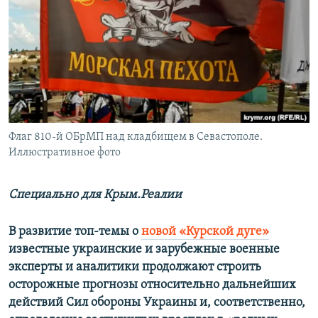
ПРИСОЕДИНЯЙТЕСЬ!
ПОБЕДИТЕЛЕЙ НЕ СУДЯТ?
КРЫМ.НЕПОКОРЕННЫЙ
ELIFBE
УКРАИНСКАЯ ПРОБЛЕМА КРЫМА
Все сайты RFE/RL
Флаг 810-й ОБрМП над кладбищем в Севастополе.
Иллюстративное фото
Специально для Крым.Реалии
В развитие топ-темы о
новой «Курской дуге»
известные украинские и зарубежные военные
эксперты и аналитики продолжают строить
осторожные прогнозы относительно дальнейших
действий Сил обороны Украины и, соответственно,