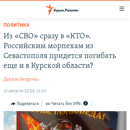
Доступность
ссылки
Вернуться
ПОЛИТИКА
к
НОВОСТИ
Из «СВО» сразу в «КТО».
основному
СПЕЦПРОЕКТЫ
содержанию
Российским морпехам из
ВОДА
Вернутся
ГРУЗ 200
Севастополя придется погибать
к
ИСТОРИЯ
КАРТА ВОЕННЫХ ОБЪЕКТОВ КРЫМА
еще и в Курской области?
главной
ЕЩЕ
11 ЛЕТ ОККУПАЦИИ КРЫМА. 11 ИСТОРИЙ СОПРОТИВЛЕНИЯ
навигации
Данило Безручко
Вернутся
РАДІО СВОБОДА
ИНТЕРАКТИВ
к
13 августа 2024, 12:30
КАК ОБОЙТИ БЛОКИРОВКУ
ИНФОГРАФИКА
поиску
Поделиться
Читать без VPN
ТЕЛЕПРОЕКТ КРЫМ.РЕАЛИИ
Українською
СОВЕТЫ ПРАВОЗАЩИТНИКОВ
Qırımtatar
ПРОПАВШИЕ БЕЗ ВЕСТИ