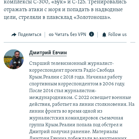
комплексы С-300, «Бук» и С-125. Тренировались
отражать атаки с моря и попадать в надводные
цели, стреляли в плавсклад «Золотоноша».
Поделиться
Читать без VPN
Follow us
Дмитрий Евчин
Старший телевизионный журналист-
корреспондент проекта Радіо Свобода
Крым.Реалии с 2018 года. Начинал работу
спортивным корреспондентом в 2006 году.
После 2014 стал журналистом-
международником. С 2022 освещает военные
действия, работает на линии столкновения. На
линии фронта во время одной из
журналистских командировок съемочная
группа Крым.Реалии попала под обстрел и
Дмитрий получил ранение. Материалы
Дмитрия Евчина побеждали во внутренних