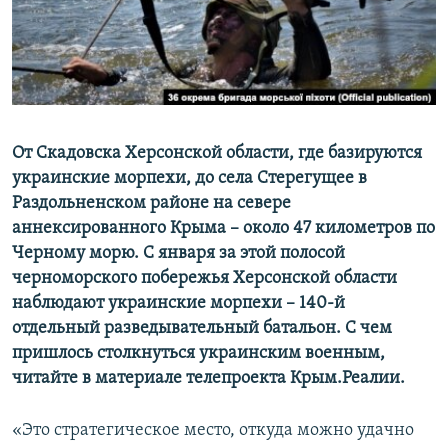
ПРИСОЕДИНЯЙТЕСЬ!
ПОБЕДИТЕЛЕЙ НЕ СУДЯТ?
КРЫМ.НЕПОКОРЕННЫЙ
ELIFBE
УКРАИНСКАЯ ПРОБЛЕМА КРЫМА
Все сайты RFE/RL
От Скадовска Херсонской области, где базируются
украинские морпехи, до села Стерегущее в
Раздольненском районе на севере
аннексированного Крыма – около 47 километров по
Черному морю. С января за этой полосой
черноморского побережья Херсонской области
наблюдают украинские морпехи – 140-й
отдельный разведывательный батальон. С чем
пришлось столкнуться украинским военным,
читайте в материале телепроекта Крым.Реалии.
«Это стратегическое место, откуда можно удачно