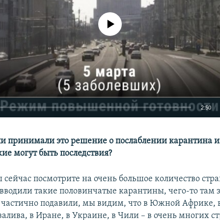
No media source currently available
2:50
EMBED
ли принимали это решение о послаблении карантина и
кие могут быть последствия?
ы сейчас посмотрите на очень большое количество стра
 вводили такие половинчатые карантины, чего-то там
Auto
270p
360p
480p
е частично подавили, мы видим, что в Южной Африке, 
720p
1080p
алива, в Иране, в Украине, в Чили – в очень многих с