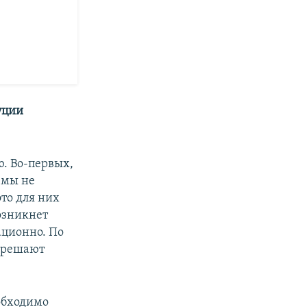
уции
ю. Во-первых,
 мы не
то для них
озникнет
ационно. По
и решают
еобходимо