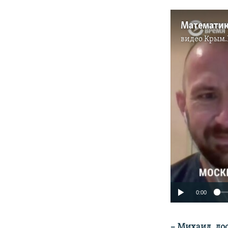
видео
Крым.
0:00
– Михаил, до