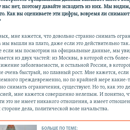
 нас нет, поэтому давайте исходить из них. Мы видим,
то. Как вы оцениваете эти цифры, вовремя ли снимают
?
Auto
270p
360p
480p
вых, мне кажется, что довольно странно снимать огра
720p
1080p
 мы вышли на плато, даже если это действительно так.
е если мы посмотрим на официальные данные, мы уви
ается из двух частей: из Москвы, в которой есть боле
нижение заболеваемости, и остальной России, в которо
е очень быстрый, но плавный рост. Мне кажется, если 
немного преждевременно, но по крайней мере какие-
но снимать ограничения, существуют. Но то, как это де
ссией, мне кажется совершенно нелепым. И понятно, ч
ти это не имеет никакого отношения, а имеет отношен
 стороне дела, политической воле начальства.
БОЛЬШЕ ПО ТЕМЕ: