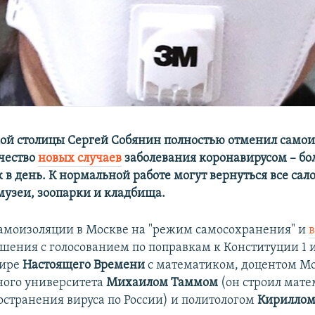
ой столицы Сергей Собянин полностью отменил само
чество
новых случаев
заболевания коронавирусом – бо
 в день. К нормальной работе могут вернуться все сал
музеи, зоопарки и кладбища.
амоизоляции в Москве на "режим самосохранения" и
ешения с голосованием по поправкам к Конституции 1 
фире
Настоящего Времени
с математиком, доцентом Мо
ного университета
Михаилом Таммом
(он строил мат
остранения вируса по России) и политологом
Кириллом