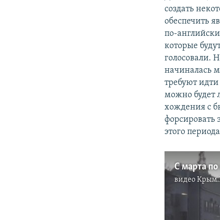
создать неко
обеспечить яв
по-английски 
которые будут
голосовали. Н
начиналась ми
требуют идти
можно будет 
хождения с б
форсировать э
этого период
С марта по
видео
Крым.