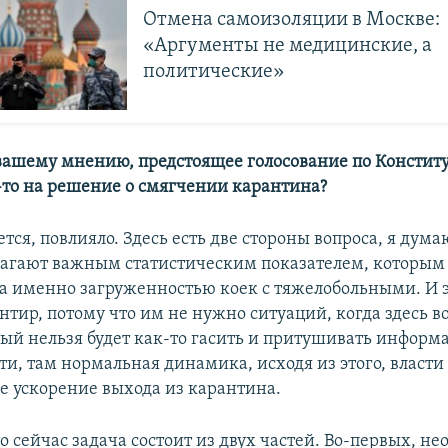
Отмена самоизоляции в Москве:
«Аргументы не медицинские, а
политические»
 вашему мнению, предстоящее голосование по Констит
-то на решение о смягчении карантина?
тся, повлияло. Здесь есть две стороны вопроса, я дума
лагают важным статистическим показателем, которым
 а именно загруженностью коек с тяжелобольными. И э
нтир, потому что им не нужно ситуаций, когда здесь в
рый нельзя будет как-то гасить и притушивать информ
ти, там нормальная динамика, исходя из этого, власт
ое ускорение выхода из карантина.
то сейчас задача состоит из двух частей. Во-первых, н