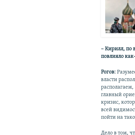
– Кирилл, по
повлияло как
Рогов:
Разумее
власти распо
располагаем,
главный орие
кризис, кото
всей видимос
пойти на так
Дело в том, ч