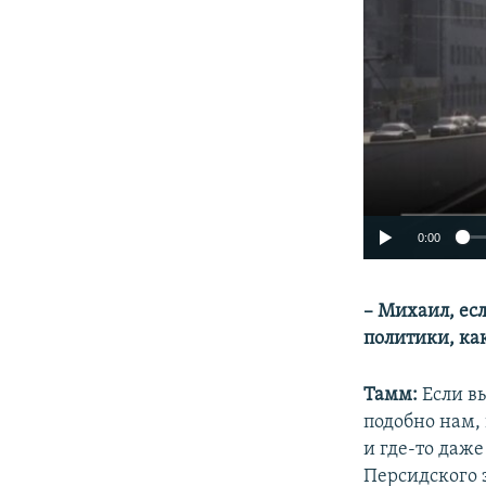
0:00
– Михаил, ес
политики, ка
Тамм:
Если в
подобно нам,
и где-то даж
Персидского з