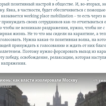
торый позитивный настрой в обществе. И, во-вторых, 
ку. Явка, в частности, будет обеспечиваться с помощью 
называется working place mobilization – то есть через 
 принуждать своих сотрудников как-то отчитываться о
о чтобы не возникало раздражения, нужно, чтобы не с 
рная жизнь. Не то что мы сидели на карантине, а теп
 голосовать. Нужна какая-то позитивная волна, на кот
людей принуждать к голосованию и ждать от них благ
юллетенем. Поэтому нужно форсировать выход из кар
ту победу, освобождение, релаксацию, которая наступа
а напряжения.
 июнь: как власти изолировали Москву
EMB
Реалии