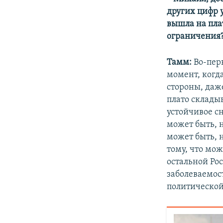
других цифр у
вышла на пла
ограничения
Тамм:
Во-пер
момент, когда
стороны, даж
плато складыв
устойчивое с
может быть, н
может быть, 
тому, что мож
остальной Ро
заболеваемос
политической