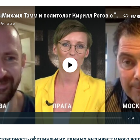
Математик Михаил Тамм и политолог Кирилл Рогов о "режиме самосохранения" вместо самоизоляции в Москве
EMB
Реалии
No media source currently available
7:34
EMBED
стоверность официальных данных вызывает много вопр