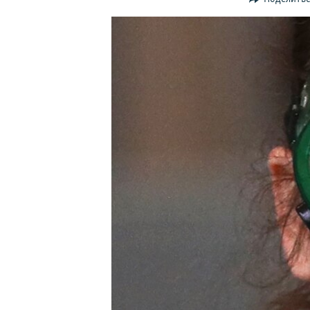
ПОБЕДИТЕЛЕЙ НЕ СУДЯТ?
КРЫМ.НЕПОКОРЕННЫЙ
ELIFBE
УКРАИНСКАЯ ПРОБЛЕМА КРЫМА