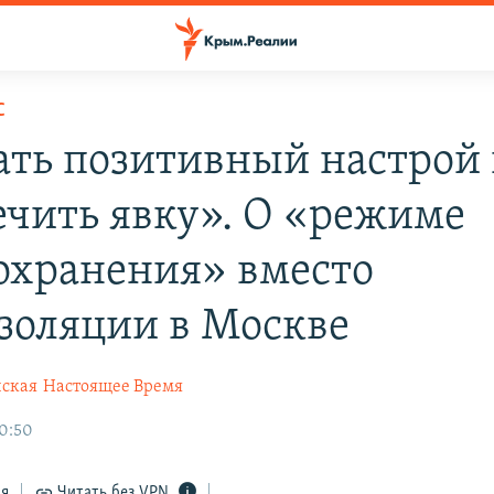
С
ать позитивный настрой
ечить явку». О «режиме
охранения» вместо
золяции в Москве
ская
Настоящее Время
0:50
ся
Читать без VPN