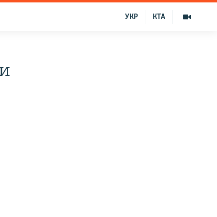
УКР
КТА
 и