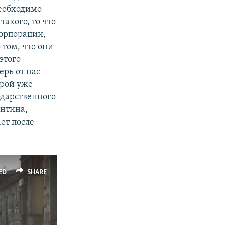
необходимо
такого, то что
корпорации,
 том, что они
этого
ерь от нас
орой уже
одарственного
антина,
ет после
ED
SHARE