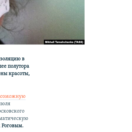
изоляцию в
лее полутора
оны красоты,
возможную
июля
сковского
ематическую
 Роговым.