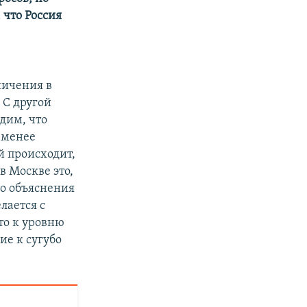
 что Россия
480p
720p
1080p
ничения в
 С другой
дим, что
px
width
е-менее
й происходит,
в Москве это,
то объяснения
лается с
то к уровню
ие к сугубо