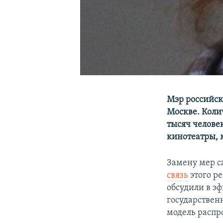
Мэр российск
Москве. Коли
тысяч человек
кинотеатры, 
Замену мер с
связь
этого р
обсудили в э
государствен
модель распр