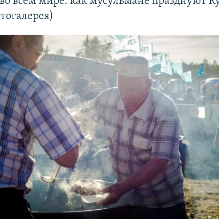
во всем мире: как мусульмане празднуют К
тогалерея)