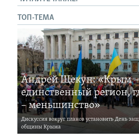
ТОП-ТЕМА
Андрей Щекун: «Крым –
единственный регион, 
– меньшинство»
Дискуссия вокруг планов установить День за
общины Крыма