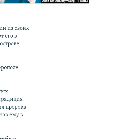
дин из своих
 его в
острове
рополе,
ных
 традиция
ил пророка
зав ему в