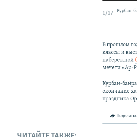
Курбан-ба
1/17
В прошлом го
классы и выс
набережной
мечети «Ар-Р
Курбан-байра
окончание ха
праздника Ор
Поделить
ЧИТАЙТЕ ТАКЖЕ: