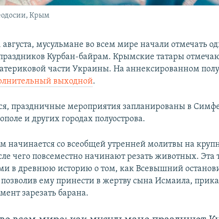
еодосии, Крым
1 августа, мусульмане во всем мире начали отмечать о
раздников Курбан-байрам. Крымские татары отмечают
атериковой части Украины. На аннексированном полу
полнительный выходной
.
ся, праздничные мероприятия запланированы в Симфе
ополе и других городах полуострова.
м начинается со всеобщей утренней молитвы на круп
сле чего повсеместно начинают резать животных. Эта
ми в древнюю историю о том, как Всевышний останов
 позволив ему принести в жертву сына Исмаила, прика
мент зарезать барана.