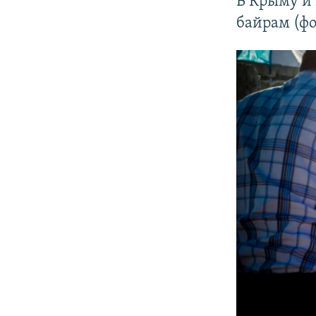
В Крыму и 
байрам (фо