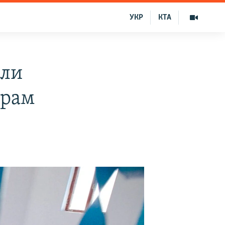
УКР
КТА
али
йрам