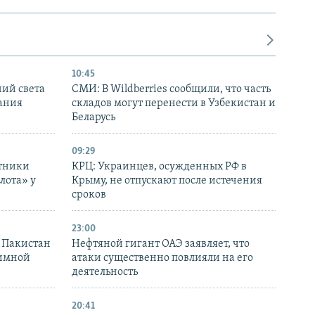
10:45
ний света
СМИ: В Wildberries сообщили, что часть
ания
складов могут перенести в Узбекистан и
Беларусь
09:29
отники
КРЦ: Украинцев, осужденных РФ в
лота» у
Крыму, не отпускают после истечения
сроков
23:00
и Пакистан
Нефтяной гигант ОАЭ заявляет, что
аимной
атаки существенно повлияли на его
деятельность
20:41