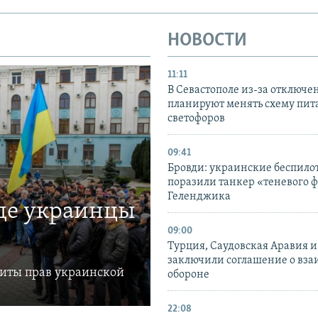
НОВОСТИ
11:11
В Севастополе из-за отключе
планируют менять схему пит
светофоров
09:41
Бровди: украинские беспил
поразили танкер «теневого ф
Геленджика
где украинцы
09:00
Турция, Саудовская Аравия 
заключили соглашение о вз
щиты прав украинской
обороне
22:08