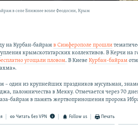
йрам в селе Ближнее возле Феодосии, Крым
ду на Курбан-байрам
в Симферополе прошли
тематиче
тупления крымскотатарских коллективов. В Керчи на г
бесплатно угощали пловом
. В Киеве
Курбан-байрам
отм
ахма».
м – один из крупнейших праздников мусульман, зн
джа, паломничества в Мекку. Отмечается через 70 дне
аза-байрам в память жертвоприношения пророка Ибр
ся
Читать без VPN
Follow us
Печать