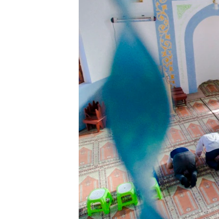
ПОБЕДИТЕЛЕЙ НЕ СУДЯТ?
КРЫМ.НЕПОКОРЕННЫЙ
ELIFBE
УКРАИНСКАЯ ПРОБЛЕМА КРЫМА